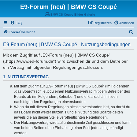
E9-Forum (neu) | BMW CS Coupé
BMW CS Coupe Bilder Galerie
FAQ
Registrieren
Anmelden
S
Foren-Übersicht
u
E9-Forum (neu) | BMW CS Coupé - Nutzungsbedingungen
c
h
Mit dem Zugriff auf „E9-Forum (neu) | BMW CS Coupé“
(„https://www.e9-forum.de“) wird zwischen dir und dem Betreiber
e
ein Vertrag mit folgenden Regelungen geschlossen:
1. NUTZUNGSVERTRAG
Mit dem Zugriff auf „E9-Forum (neu) | BMW CS Coupé“ (im Folgenden
„das Board“) schließt du einen Nutzungsvertrag mit dem Betreiber des
Boards ab (im Folgenden „Betreiber“) und erklärst dich mit den
nachfolgenden Regelungen einverstanden.
Wenn du mit diesen Regelungen nicht einverstanden bist, so darfst du
das Board nicht weiter nutzen. Für die Nutzung des Boards gelten
jeweils die an dieser Stelle veröffentlichten Regelungen.
Der Nutzungsvertrag wird auf unbestimmte Zeit geschlossen und kann
von beiden Seiten ohne Einhaltung einer Frist jederzeit gekündigt
werden.