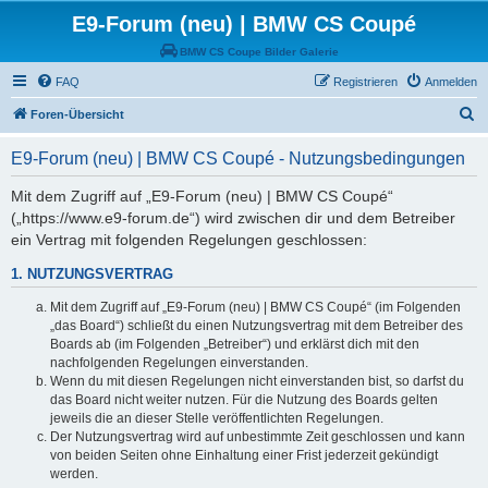
E9-Forum (neu) | BMW CS Coupé
BMW CS Coupe Bilder Galerie
FAQ
Registrieren
Anmelden
S
Foren-Übersicht
u
E9-Forum (neu) | BMW CS Coupé - Nutzungsbedingungen
c
h
Mit dem Zugriff auf „E9-Forum (neu) | BMW CS Coupé“
(„https://www.e9-forum.de“) wird zwischen dir und dem Betreiber
e
ein Vertrag mit folgenden Regelungen geschlossen:
1. NUTZUNGSVERTRAG
Mit dem Zugriff auf „E9-Forum (neu) | BMW CS Coupé“ (im Folgenden
„das Board“) schließt du einen Nutzungsvertrag mit dem Betreiber des
Boards ab (im Folgenden „Betreiber“) und erklärst dich mit den
nachfolgenden Regelungen einverstanden.
Wenn du mit diesen Regelungen nicht einverstanden bist, so darfst du
das Board nicht weiter nutzen. Für die Nutzung des Boards gelten
jeweils die an dieser Stelle veröffentlichten Regelungen.
Der Nutzungsvertrag wird auf unbestimmte Zeit geschlossen und kann
von beiden Seiten ohne Einhaltung einer Frist jederzeit gekündigt
werden.