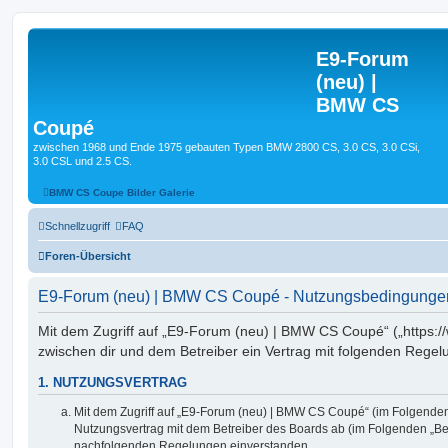
E9-Forum
(neu) |
BMW CS
Coupé
zwischen 1968 und Ende 1975 gebauten Typen BMW 2800 CS, 3.0 CS, 3.0 CSi,
3.0 CSL und 2.5 CS.
BMW CS Coupe Bilder Galerie
Schnellzugriff
FAQ
Foren-Übersicht
E9-Forum (neu) | BMW CS Coupé - Nutzungsbedingunge
Mit dem Zugriff auf „E9-Forum (neu) | BMW CS Coupé“ („https:/
zwischen dir und dem Betreiber ein Vertrag mit folgenden Rege
1. NUTZUNGSVERTRAG
Mit dem Zugriff auf „E9-Forum (neu) | BMW CS Coupé“ (im Folgenden 
Nutzungsvertrag mit dem Betreiber des Boards ab (im Folgenden „Betr
nachfolgenden Regelungen einverstanden.