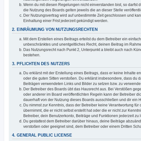
Wenn du mit diesen Regelungen nicht einverstanden bist, so darfst d
die Nutzung des Boards gelten jeweils die an dieser Stelle veröffent
Der Nutzungsvertrag wird auf unbestimmte Zeit geschlossen und ka
Einhaltung einer Frist jederzeit gekündigt werden.
2. EINRÄUMUNG VON NUTZUNGSRECHTEN
Mit dem Erstellen eines Beitrags erteilst du dem Betreiber ein einfach
unbeschränktes und unentgeltliches Recht, deinen Beitrag im Rahm
Das Nutzungsrecht nach Punkt 2, Unterpunkt a bleibt auch nach Kü
bestehen.
3. PFLICHTEN DES NUTZERS
Du erklärst mit der Erstellung eines Beitrags, dass er keine Inhalte e
oder die guten Sitten verstoßen. Du erklärst insbesondere, dass du da
Beiträgen verwendeten Links und Bilder zu setzen bzw. zu verwende
Der Betreiber des Boards übt das Hausrecht aus. Bei Verstößen g
oder anderer im Board veröffentlichten Regeln kann der Betreiber 
dauerhaft von der Nutzung dieses Boards ausschließen und dir ein H
Du nimmst zur Kenntnis, dass der Betreiber keine Verantwortung für d
übernimmt, die er nicht selbst erstellt hat oder die er nicht zur Ken
Betreiber, dein Benutzerkonto, Beiträge und Funktionen jederzeit zu 
Du gestattest dem Betreiber darüber hinaus, deine Beiträge abzuände
verstoßen oder geeignet sind, dem Betreiber oder einem Dritten Sc
4. GENERAL PUBLIC LICENSE