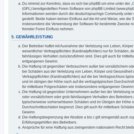
Du nimmst zur Kenntnis, dass es sich bei phpBB um eine unter der „
G
(GPL) bereitgestellten Foren-Software von phpBB Limited (www.php
Informationen werden durch die deutschsprachige Community unter
gestellt. Beide haben keinen Einfluss auf die Art und Weise, wie die
insbesondere die Verwendung der Software für bestimmte Zwecke nic
fremder Foren Einfluss nehmen.
5. GEWÄHRLEISTUNG
Der Betreiber haftet mit Ausnahme der Verletzung von Leben, Körpe
wesentlicher Vertragspflichten (Kardinalpflichten) nur für Schäden, di
fahrlässiges Verhalten zurückzuführen sind. Dies gilt auch für mitt
entgangenen Gewinn.
Die Haftung ist gegenüber Verbrauchern außer bei vorsätzlichem ode
bei Schäden aus der Verletzung von Leben, Körper und Gesundheit u
Vertragspflichten (Kardinalpflichten) auf die bei Vertragsschluss t
und im übrigen der Höhe nach auf die vertragstypischen Durchschnit
für mittelbare Folgeschäden wie insbesondere entgangenen Gewinn
Die Haftung ist gegenüber Unternehmern außer bei der Verletzung 
oder vorsätzlichem oder grob fahrlässigem Verhalten des Betreibers 
typischerweise vorhersehbaren Schäden und im Übrigen der Höhe na
Durchschnittsschäden begrenzt. Dies gilt auch für mittelbare Schä
Gewinn.
Die Haftungsbegrenzung der Absätze a bis c gilt sinngemäß auch zug
Erfüllungsgehilfen des Betreibers.
Ansprüche für eine Haftung aus zwingendem nationalem Recht bleib