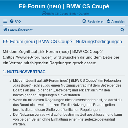
E9-Forum (neu) | BMW CS Coupé
BMW CS Coupe Bilder Galerie
FAQ
Registrieren
Anmelden
S
Foren-Übersicht
u
E9-Forum (neu) | BMW CS Coupé - Nutzungsbedingungen
c
h
Mit dem Zugriff auf „E9-Forum (neu) | BMW CS Coupé“
(„https://www.e9-forum.de“) wird zwischen dir und dem Betreiber
e
ein Vertrag mit folgenden Regelungen geschlossen:
1. NUTZUNGSVERTRAG
Mit dem Zugriff auf „E9-Forum (neu) | BMW CS Coupé“ (im Folgenden
„das Board“) schließt du einen Nutzungsvertrag mit dem Betreiber des
Boards ab (im Folgenden „Betreiber“) und erklärst dich mit den
nachfolgenden Regelungen einverstanden.
Wenn du mit diesen Regelungen nicht einverstanden bist, so darfst du
das Board nicht weiter nutzen. Für die Nutzung des Boards gelten
jeweils die an dieser Stelle veröffentlichten Regelungen.
Der Nutzungsvertrag wird auf unbestimmte Zeit geschlossen und kann
von beiden Seiten ohne Einhaltung einer Frist jederzeit gekündigt
werden.