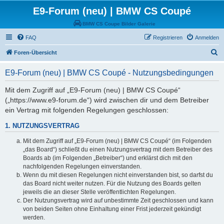
E9-Forum (neu) | BMW CS Coupé
BMW CS Coupe Bilder Galerie
FAQ
Registrieren
Anmelden
S
Foren-Übersicht
u
E9-Forum (neu) | BMW CS Coupé - Nutzungsbedingungen
c
h
Mit dem Zugriff auf „E9-Forum (neu) | BMW CS Coupé“
(„https://www.e9-forum.de“) wird zwischen dir und dem Betreiber
e
ein Vertrag mit folgenden Regelungen geschlossen:
1. NUTZUNGSVERTRAG
Mit dem Zugriff auf „E9-Forum (neu) | BMW CS Coupé“ (im Folgenden
„das Board“) schließt du einen Nutzungsvertrag mit dem Betreiber des
Boards ab (im Folgenden „Betreiber“) und erklärst dich mit den
nachfolgenden Regelungen einverstanden.
Wenn du mit diesen Regelungen nicht einverstanden bist, so darfst du
das Board nicht weiter nutzen. Für die Nutzung des Boards gelten
jeweils die an dieser Stelle veröffentlichten Regelungen.
Der Nutzungsvertrag wird auf unbestimmte Zeit geschlossen und kann
von beiden Seiten ohne Einhaltung einer Frist jederzeit gekündigt
werden.