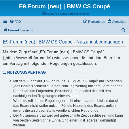
E9-Forum (neu) | BMW CS Coupé
BMW CS Coupe Bilder Galerie
FAQ
Registrieren
Anmelden
S
Foren-Übersicht
u
E9-Forum (neu) | BMW CS Coupé - Nutzungsbedingungen
c
h
Mit dem Zugriff auf „E9-Forum (neu) | BMW CS Coupé“
(„https://www.e9-forum.de“) wird zwischen dir und dem Betreiber
e
ein Vertrag mit folgenden Regelungen geschlossen:
1. NUTZUNGSVERTRAG
Mit dem Zugriff auf „E9-Forum (neu) | BMW CS Coupé“ (im Folgenden
„das Board“) schließt du einen Nutzungsvertrag mit dem Betreiber des
Boards ab (im Folgenden „Betreiber“) und erklärst dich mit den
nachfolgenden Regelungen einverstanden.
Wenn du mit diesen Regelungen nicht einverstanden bist, so darfst du
das Board nicht weiter nutzen. Für die Nutzung des Boards gelten
jeweils die an dieser Stelle veröffentlichten Regelungen.
Der Nutzungsvertrag wird auf unbestimmte Zeit geschlossen und kann
von beiden Seiten ohne Einhaltung einer Frist jederzeit gekündigt
werden.