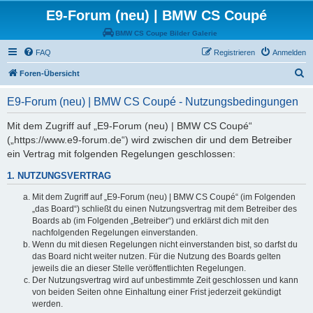
E9-Forum (neu) | BMW CS Coupé
BMW CS Coupe Bilder Galerie
FAQ
Registrieren
Anmelden
S
Foren-Übersicht
u
E9-Forum (neu) | BMW CS Coupé - Nutzungsbedingungen
c
h
Mit dem Zugriff auf „E9-Forum (neu) | BMW CS Coupé“
(„https://www.e9-forum.de“) wird zwischen dir und dem Betreiber
e
ein Vertrag mit folgenden Regelungen geschlossen:
1. NUTZUNGSVERTRAG
Mit dem Zugriff auf „E9-Forum (neu) | BMW CS Coupé“ (im Folgenden
„das Board“) schließt du einen Nutzungsvertrag mit dem Betreiber des
Boards ab (im Folgenden „Betreiber“) und erklärst dich mit den
nachfolgenden Regelungen einverstanden.
Wenn du mit diesen Regelungen nicht einverstanden bist, so darfst du
das Board nicht weiter nutzen. Für die Nutzung des Boards gelten
jeweils die an dieser Stelle veröffentlichten Regelungen.
Der Nutzungsvertrag wird auf unbestimmte Zeit geschlossen und kann
von beiden Seiten ohne Einhaltung einer Frist jederzeit gekündigt
werden.