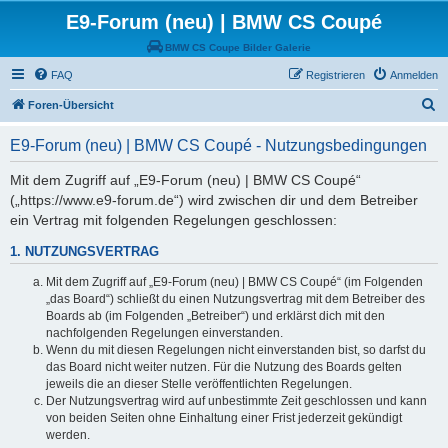
E9-Forum (neu) | BMW CS Coupé
BMW CS Coupe Bilder Galerie
FAQ
Registrieren
Anmelden
S
Foren-Übersicht
u
E9-Forum (neu) | BMW CS Coupé - Nutzungsbedingungen
c
h
Mit dem Zugriff auf „E9-Forum (neu) | BMW CS Coupé“
(„https://www.e9-forum.de“) wird zwischen dir und dem Betreiber
e
ein Vertrag mit folgenden Regelungen geschlossen:
1. NUTZUNGSVERTRAG
Mit dem Zugriff auf „E9-Forum (neu) | BMW CS Coupé“ (im Folgenden
„das Board“) schließt du einen Nutzungsvertrag mit dem Betreiber des
Boards ab (im Folgenden „Betreiber“) und erklärst dich mit den
nachfolgenden Regelungen einverstanden.
Wenn du mit diesen Regelungen nicht einverstanden bist, so darfst du
das Board nicht weiter nutzen. Für die Nutzung des Boards gelten
jeweils die an dieser Stelle veröffentlichten Regelungen.
Der Nutzungsvertrag wird auf unbestimmte Zeit geschlossen und kann
von beiden Seiten ohne Einhaltung einer Frist jederzeit gekündigt
werden.