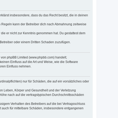
erklärst insbesondere, dass du das Recht besitzt, die in deinen
n Regeln kann der Betreiber dich nach Abmahnung zeitweise
er die er nicht zur Kenntnis genommen hat. Du gestattest dem
 Betreiber oder einem Dritten Schaden zuzufügen.
re von phpBB Limited (www.phpbb.com) handelt;
inen Einfluss auf die Art und Weise, wie die Software
oren Einfluss nehmen.
inalpflichten) nur für Schäden, die auf ein vorsätzliches oder
von Leben, Körper und Gesundheit und der Verletzung
r Höhe nach auf die vertragstypischen Durchschnittsschäden
sigem Verhalten des Betreibers auf die bei Vertragsschluss
lt auch für mittelbare Schäden, insbesondere entgangenen