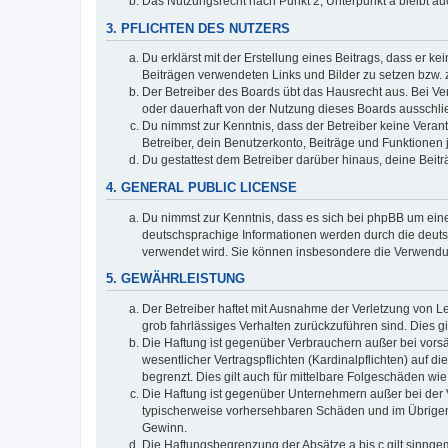
Das Nutzungsrecht nach Punkt 2, Unterpunkt a bleibt 
3. PFLICHTEN DES NUTZERS
Du erklärst mit der Erstellung eines Beitrags, dass er ke
Beiträgen verwendeten Links und Bilder zu setzen bzw.
Der Betreiber des Boards übt das Hausrecht aus. Bei V
oder dauerhaft von der Nutzung dieses Boards ausschlie
Du nimmst zur Kenntnis, dass der Betreiber keine Verantw
Betreiber, dein Benutzerkonto, Beiträge und Funktionen 
Du gestattest dem Betreiber darüber hinaus, deine Beit
4. GENERAL PUBLIC LICENSE
Du nimmst zur Kenntnis, dass es sich bei phpBB um eine
deutschsprachige Informationen werden durch die deuts
verwendet wird. Sie können insbesondere die Verwendun
5. GEWÄHRLEISTUNG
Der Betreiber haftet mit Ausnahme der Verletzung von Le
grob fahrlässiges Verhalten zurückzuführen sind. Dies 
Die Haftung ist gegenüber Verbrauchern außer bei vors
wesentlicher Vertragspflichten (Kardinalpflichten) auf
begrenzt. Dies gilt auch für mittelbare Folgeschäden 
Die Haftung ist gegenüber Unternehmern außer bei der V
typischerweise vorhersehbaren Schäden und im Übrigen 
Gewinn.
Die Haftungsbegrenzung der Absätze a bis c gilt sinnge