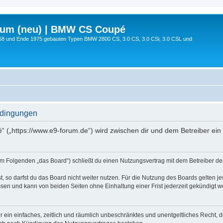
rum (neu) | BMW CS Coupé
68 und Ende 1975 gebauten Typen BMW 2800 CS, 3.0 CS, 3.0 CSi, 3.0 CSL und
edingungen
 („https://www.e9-forum.de“) wird zwischen dir und dem Betreiber ein
m Folgenden „das Board“) schließt du einen Nutzungsvertrag mit dem Betreiber des 
 so darfst du das Board nicht weiter nutzen. Für die Nutzung des Boards gelten jew
sen und kann von beiden Seiten ohne Einhaltung einer Frist jederzeit gekündigt w
ber ein einfaches, zeitlich und räumlich unbeschränktes und unentgeltliches Recht