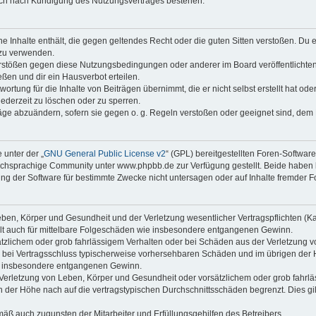
auch nach Kündigung des Nutzungsvertrages bestehen.
ine Inhalte enthält, die gegen geltendes Recht oder die guten Sitten verstoßen. Du 
 zu verwenden.
erstößen gegen diese Nutzungsbedingungen oder anderer im Board veröffentlichte
ßen und dir ein Hausverbot erteilen.
ortung für die Inhalte von Beiträgen übernimmt, die er nicht selbst erstellt hat od
jederzeit zu löschen oder zu sperren.
räge abzuändern, sofern sie gegen o. g. Regeln verstoßen oder geeignet sind, dem
 unter der „
GNU General Public License v2
“ (GPL) bereitgestellten Foren-Softwa
chsprachige Community unter www.phpbb.de zur Verfügung gestellt. Beide haben ke
g der Software für bestimmte Zwecke nicht untersagen oder auf Inhalte fremder F
ben, Körper und Gesundheit und der Verletzung wesentlicher Vertragspflichten (Kard
gilt auch für mittelbare Folgeschäden wie insbesondere entgangenen Gewinn.
ätzlichem oder grob fahrlässigem Verhalten oder bei Schäden aus der Verletzung 
 die bei Vertragsschluss typischerweise vorhersehbaren Schäden und im übrigen de
wie insbesondere entgangenen Gewinn.
erletzung von Leben, Körper und Gesundheit oder vorsätzlichem oder grob fahrläs
der Höhe nach auf die vertragstypischen Durchschnittsschäden begrenzt. Dies gi
mäß auch zugunsten der Mitarbeiter und Erfüllungsgehilfen des Betreibers.