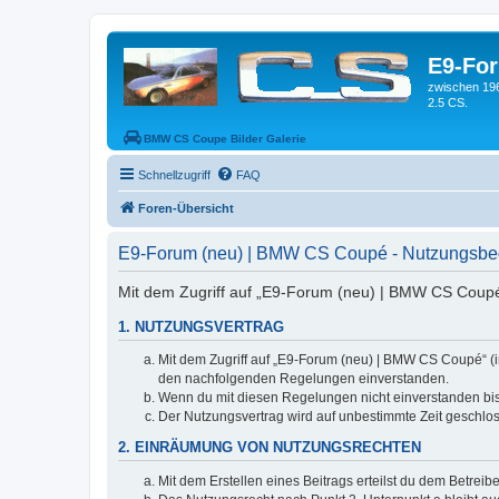
E9-Fo
zwischen 19
2.5 CS.
BMW CS Coupe Bilder Galerie
Schnellzugriff
FAQ
Foren-Übersicht
E9-Forum (neu) | BMW CS Coupé - Nutzungsb
Mit dem Zugriff auf „E9-Forum (neu) | BMW CS Coupé“
1. NUTZUNGSVERTRAG
Mit dem Zugriff auf „E9-Forum (neu) | BMW CS Coupé“ (i
den nachfolgenden Regelungen einverstanden.
Wenn du mit diesen Regelungen nicht einverstanden bist,
Der Nutzungsvertrag wird auf unbestimmte Zeit geschlos
2. EINRÄUMUNG VON NUTZUNGSRECHTEN
Mit dem Erstellen eines Beitrags erteilst du dem Betrei