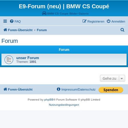
E9-Forum (neu) | BMW CS Coupé
BMW CS Coupe Bilder Galerie
FAQ
Registrieren
Anmelden
S
Foren-Übersicht
Forum
u
Forum
c
Forum
h
e
unser Forum
Themen:
1891
Gehe zu
Foren-Übersicht
Impressum/Datenschutz
Powered by
phpBB
® Forum Software © phpBB Limited
Nutzungsbedingungen