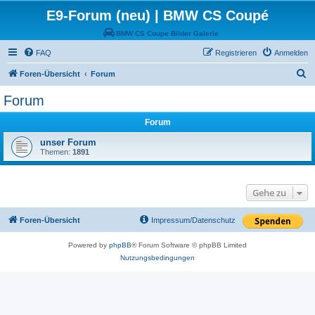
E9-Forum (neu) | BMW CS Coupé
BMW CS Coupe Bilder Galerie
FAQ
Registrieren
Anmelden
S
Foren-Übersicht
Forum
u
Forum
c
Forum
h
e
unser Forum
Themen:
1891
Gehe zu
Foren-Übersicht
Impressum/Datenschutz
Powered by
phpBB
® Forum Software © phpBB Limited
Nutzungsbedingungen