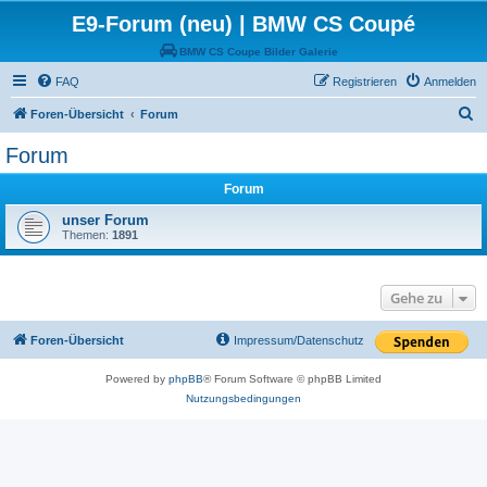
E9-Forum (neu) | BMW CS Coupé
BMW CS Coupe Bilder Galerie
FAQ
Registrieren
Anmelden
S
Foren-Übersicht
Forum
u
Forum
c
Forum
h
e
unser Forum
Themen:
1891
Gehe zu
Foren-Übersicht
Impressum/Datenschutz
Powered by
phpBB
® Forum Software © phpBB Limited
Nutzungsbedingungen