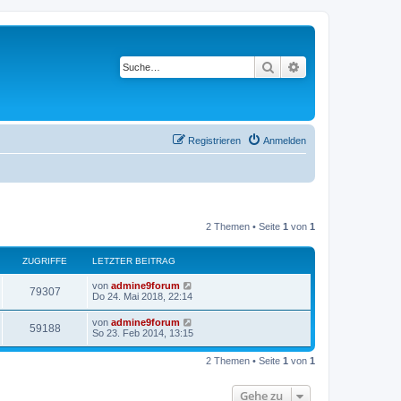
Suche
Erweiterte Suche
Registrieren
Anmelden
2 Themen • Seite
1
von
1
ZUGRIFFE
LETZTER BEITRAG
von
admine9forum
79307
Do 24. Mai 2018, 22:14
von
admine9forum
59188
So 23. Feb 2014, 13:15
2 Themen • Seite
1
von
1
Gehe zu