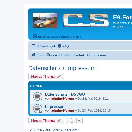
E9-Fo
zwischen 19
2.5 CS.
BMW CS Coupe Bilder Galerie
Schnellzugriff
FAQ
Foren-Übersicht
Datenschutz / Impressum
Datenschutz / Impressum
Neues Thema
THEMEN
Datenschutz - DSVGO
von
admine9forum
»
Do 24. Mai 2018, 22:14
Impressum
von
admine9forum
»
So 23. Feb 2014, 13:15
Neues Thema
Zurück zur Foren-Übersicht