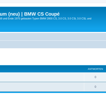
rum (neu) | BMW CS Coupé
68 und Ende 1975 gebauten Typen BMW 2800 CS, 3.0 CS, 3.0 CSi, 3.0 CSL und
ANTWORTEN
0
0