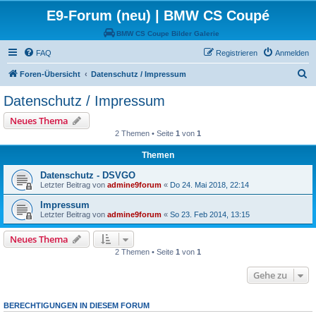
E9-Forum (neu) | BMW CS Coupé
BMW CS Coupe Bilder Galerie
FAQ
Registrieren
Anmelden
S
Foren-Übersicht
Datenschutz / Impressum
u
Datenschutz / Impressum
c
Neues Thema
h
2 Themen • Seite
1
von
1
e
Themen
Datenschutz - DSVGO
Letzter Beitrag von
admine9forum
«
Do 24. Mai 2018, 22:14
Impressum
Letzter Beitrag von
admine9forum
«
So 23. Feb 2014, 13:15
Neues Thema
2 Themen • Seite
1
von
1
Gehe zu
BERECHTIGUNGEN IN DIESEM FORUM