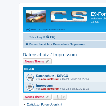
E9-Fo
zwischen 19
2.5 CS.
BMW CS Coupe Bilder Galerie
Schnellzugriff
FAQ
Foren-Übersicht
Datenschutz / Impressum
Datenschutz / Impressum
Neues Thema
THEMEN
Datenschutz - DSVGO
von
admine9forum
»
Do 24. Mai 2018, 22:14
Impressum
von
admine9forum
»
So 23. Feb 2014, 13:15
Neues Thema
Zurück zur Foren-Übersicht