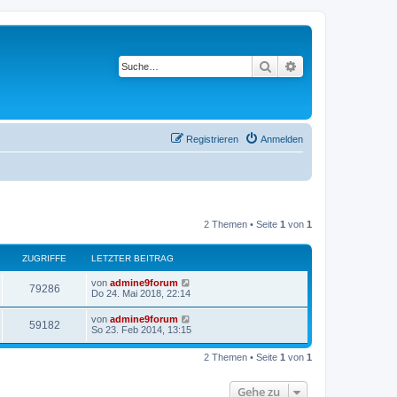
Suche
Erweiterte Suche
Registrieren
Anmelden
2 Themen • Seite
1
von
1
ZUGRIFFE
LETZTER BEITRAG
von
admine9forum
79286
Do 24. Mai 2018, 22:14
von
admine9forum
59182
So 23. Feb 2014, 13:15
2 Themen • Seite
1
von
1
Gehe zu