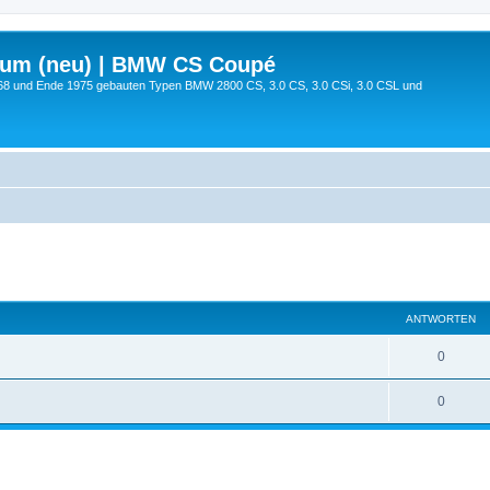
rum (neu) | BMW CS Coupé
68 und Ende 1975 gebauten Typen BMW 2800 CS, 3.0 CS, 3.0 CSi, 3.0 CSL und
ANTWORTEN
0
0