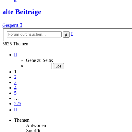
alte Beiträge
Gesperrt
Erweiterte
Suche
Suche
5625 Themen
Seite
1
Gehe zu Seite:
von
225
1
2
3
4
5
…
225
Nächste
Themen
Antworten
Zugriffe