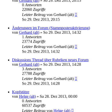
von
Gerhard (alt)
»
So 29. Dez 2013, 20:15
0
Antworten
22060
Zugriffe
Letzter Beitrag
von
Gerhard (alt)
So 29. Dez 2013, 20:15
Änderungen im Forum (Stammposteraktivierung)
von
Gerhard (alt)
»
So 29. Dez 2013, 14:32
1
Antworten
23774
Zugriffe
Letzter Beitrag
von
Gerhard (alt)
So 29. Dez 2013, 14:32
Diskussions Thread über Rubriken neues Forum
von
Gerhard (alt)
»
So 29. Dez 2013, 14:28
3
Antworten
27788
Zugriffe
Letzter Beitrag
von
Gerhard (alt)
So 29. Dez 2013, 14:28
Kopfstütze
von
Helge (alt)
»
Sa 28. Dez 2013, 00:00
0
Antworten
60537
Zugriffe
Letzter Beitrag
von
Helge (alt)