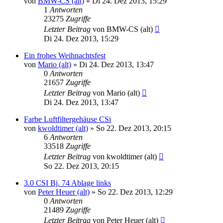
von
BMW-CS (alt)
»
Di 24. Dez 2013, 15:29
1
Antworten
23275
Zugriffe
Letzter Beitrag
von
BMW-CS (alt)
Di 24. Dez 2013, 15:29
Ein frohes Weihnachtsfest
von
Mario (alt)
»
Di 24. Dez 2013, 13:47
0
Antworten
21657
Zugriffe
Letzter Beitrag
von
Mario (alt)
Di 24. Dez 2013, 13:47
Farbe Luftfiltergehäuse CSi
von
kwoldtimer (alt)
»
So 22. Dez 2013, 20:15
6
Antworten
33518
Zugriffe
Letzter Beitrag
von
kwoldtimer (alt)
So 22. Dez 2013, 20:15
3.0 CSI Bj. 74 Ablage links
von
Peter Heuer (alt)
»
So 22. Dez 2013, 12:29
0
Antworten
21489
Zugriffe
Letzter Beitrag
von
Peter Heuer (alt)