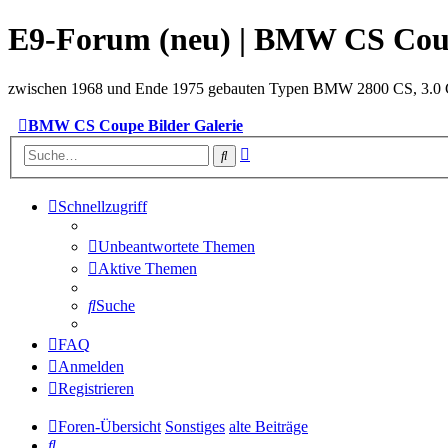
E9-Forum (neu) | BMW CS Co
zwischen 1968 und Ende 1975 gebauten Typen BMW 2800 CS, 3.0 C
BMW CS Coupe Bilder Galerie
Erweiterte
Suche
Suche
Schnellzugriff
Unbeantwortete Themen
Aktive Themen
Suche
FAQ
Anmelden
Registrieren
Foren-Übersicht
Sonstiges
alte Beiträge
Suche