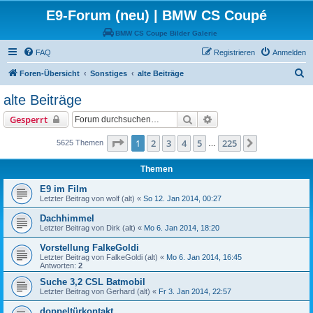
E9-Forum (neu) | BMW CS Coupé
BMW CS Coupe Bilder Galerie
FAQ
Registrieren
Anmelden
S
Foren-Übersicht
Sonstiges
alte Beiträge
u
alte Beiträge
c
Suche
Erweiterte Suche
Gesperrt
h
e
Seite
1
von
225
1
2
3
4
5
225
Nächste
5625 Themen
…
Themen
E9 im Film
Letzter Beitrag von
wolf (alt)
«
So 12. Jan 2014, 00:27
Dachhimmel
Letzter Beitrag von
Dirk (alt)
«
Mo 6. Jan 2014, 18:20
Vorstellung FalkeGoldi
Letzter Beitrag von
FalkeGoldi (alt)
«
Mo 6. Jan 2014, 16:45
Antworten:
2
Suche 3,2 CSL Batmobil
Letzter Beitrag von
Gerhard (alt)
«
Fr 3. Jan 2014, 22:57
doppeltürkontakt