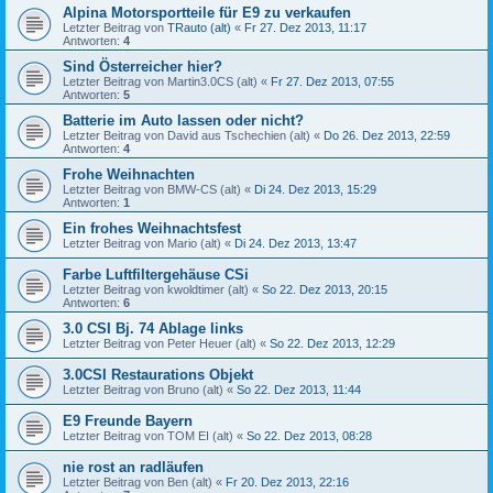
Alpina Motorsportteile für E9 zu verkaufen
Letzter Beitrag von
TRauto (alt)
«
Fr 27. Dez 2013, 11:17
Antworten:
4
Sind Österreicher hier?
Letzter Beitrag von
Martin3.0CS (alt)
«
Fr 27. Dez 2013, 07:55
Antworten:
5
Batterie im Auto lassen oder nicht?
Letzter Beitrag von
David aus Tschechien (alt)
«
Do 26. Dez 2013, 22:59
Antworten:
4
Frohe Weihnachten
Letzter Beitrag von
BMW-CS (alt)
«
Di 24. Dez 2013, 15:29
Antworten:
1
Ein frohes Weihnachtsfest
Letzter Beitrag von
Mario (alt)
«
Di 24. Dez 2013, 13:47
Farbe Luftfiltergehäuse CSi
Letzter Beitrag von
kwoldtimer (alt)
«
So 22. Dez 2013, 20:15
Antworten:
6
3.0 CSI Bj. 74 Ablage links
Letzter Beitrag von
Peter Heuer (alt)
«
So 22. Dez 2013, 12:29
3.0CSI Restaurations Objekt
Letzter Beitrag von
Bruno (alt)
«
So 22. Dez 2013, 11:44
E9 Freunde Bayern
Letzter Beitrag von
TOM EI (alt)
«
So 22. Dez 2013, 08:28
nie rost an radläufen
Letzter Beitrag von
Ben (alt)
«
Fr 20. Dez 2013, 22:16