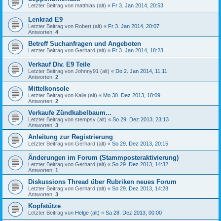
Letzter Beitrag von
matthias (alt)
«
Fr 3. Jan 2014, 20:53
Lenkrad E9
Letzter Beitrag von
Robert (alt)
«
Fr 3. Jan 2014, 20:07
Antworten:
4
Betreff Suchanfragen und Angeboten
Letzter Beitrag von
Gerhard (alt)
«
Fr 3. Jan 2014, 18:23
Verkauf Div. E9 Teile
Letzter Beitrag von
Johnny91 (alt)
«
Do 2. Jan 2014, 11:11
Antworten:
2
Mittelkonsole
Letzter Beitrag von
Kalle (alt)
«
Mo 30. Dez 2013, 18:09
Antworten:
2
Verkaufe Zündkabelbaum...
Letzter Beitrag von
stempsy (alt)
«
So 29. Dez 2013, 23:13
Antworten:
3
Anleitung zur Registrierung
Letzter Beitrag von
Gerhard (alt)
«
So 29. Dez 2013, 20:15
Änderungen im Forum (Stammposteraktivierung)
Letzter Beitrag von
Gerhard (alt)
«
So 29. Dez 2013, 14:32
Antworten:
1
Diskussions Thread über Rubriken neues Forum
Letzter Beitrag von
Gerhard (alt)
«
So 29. Dez 2013, 14:28
Antworten:
3
Kopfstütze
Letzter Beitrag von
Helge (alt)
«
Sa 28. Dez 2013, 00:00