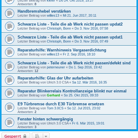
Letzter Beitrag von
kiefer
«
Do 24. Okt 2019, 15:27
Antworten:
8
Handbremshebel verstärken
Letzter Beitrag von
willies13
«
Mi 21. Jun 2017, 20:11
Schwarze Liste - Teile die ab Werk nicht passen updat2
Letzter Beitrag von
Christoph, Bonn
«
Do 3. Nov 2016, 07:58
Schwarze Liste - Teile die ab Werk nicht passen updat1
Letzter Beitrag von
Christoph, Bonn
«
Do 3. Nov 2016, 07:49
Reparaturhilfe: Warnhinweis Vergaserdichtung
Letzter Beitrag von
willies13
«
Fr 2. Sep 2016, 18:10
Schwarze Liste - Teile die ab Werk nicht passen/defekt sind
Letzter Beitrag von
peterneuner
«
Do 1. Sep 2016, 19:42
Antworten:
12
Reparaturhilfe: Glas der Uhr aufarbeiten
Letzter Beitrag von
Ulrich 3.0 CSA
«
Sa 12. Mär 2016, 16:35
Reparatur Blinkerrelais Kontrollanzeige blinkt nur einmal
Letzter Beitrag von
Gerhard
«
So 25. Okt 2015, 09:33
E9 Türbremse durch E30 Türbremse ersetzen
Letzter Beitrag von
Tom 3.0CS
«
So 12. Jul 2015, 23:02
Antworten:
2
Fenster hinten schwergängig
Letzter Beitrag von
Ulrich 3.0 CSA
«
Fr 6. Mär 2015, 19:01
Antworten:
3
Gesperrt