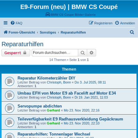
E9-Forum (neu) | BMW CS Coupé
BMW CS Coupe Bilder Galerie
FAQ
Registrieren
Anmelden
S
Foren-Übersicht
Sonstiges
Reparaturhilfen
u
Reparaturhilfen
c
Suche
Erweiterte Suche
Gesperrt
h
14 Themen • Seite
1
von
1
e
Themen
Reparatur Kilometerzähler DIY
Letzter Beitrag von
Christoph, Bonn
«
Do 3. Jul 2025, 08:11
Antworten:
1
Umbau EFH von Motor E9 ab Facelift auf Motor E34
Letzter Beitrag von
Christoph, Bonn
«
Di 19. Jan 2021, 11:03
Servopumpe abdichten
Letzter Beitrag von
Gerhard
«
Mo 23. Nov 2020, 22:16
Teileverfügbarkeit E9 Radhausverkleidung Gepäckraum
Letzter Beitrag von
Gerhard
«
Mo 23. Nov 2020, 22:10
Antworten:
1
Reparaturhilfen: Tonnenlager Wechsel