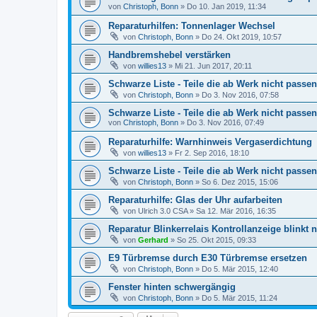
von
Christoph, Bonn
»
Do 10. Jan 2019, 11:34
Reparaturhilfen: Tonnenlager Wechsel
von
Christoph, Bonn
»
Do 24. Okt 2019, 10:57
Handbremshebel verstärken
von
willies13
»
Mi 21. Jun 2017, 20:11
Schwarze Liste - Teile die ab Werk nicht passe
von
Christoph, Bonn
»
Do 3. Nov 2016, 07:58
Schwarze Liste - Teile die ab Werk nicht passe
von
Christoph, Bonn
»
Do 3. Nov 2016, 07:49
Reparaturhilfe: Warnhinweis Vergaserdichtung
von
willies13
»
Fr 2. Sep 2016, 18:10
Schwarze Liste - Teile die ab Werk nicht passen
von
Christoph, Bonn
»
So 6. Dez 2015, 15:06
Reparaturhilfe: Glas der Uhr aufarbeiten
von
Ulrich 3.0 CSA
»
Sa 12. Mär 2016, 16:35
Reparatur Blinkerrelais Kontrollanzeige blinkt 
von
Gerhard
»
So 25. Okt 2015, 09:33
E9 Türbremse durch E30 Türbremse ersetzen
von
Christoph, Bonn
»
Do 5. Mär 2015, 12:40
Fenster hinten schwergängig
von
Christoph, Bonn
»
Do 5. Mär 2015, 11:24