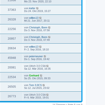
21938
Mo 23. Nov 2020, 22:10
von
kiefer
37363
Do 24. Okt 2019, 15:27
von
willies13
26328
Mi 21. Jun 2017, 20:11
von
Christoph, Bonn
22256
Do 3. Nov 2016, 07:58
von
Christoph, Bonn
20957
Do 3. Nov 2016, 07:49
von
willies13
20634
Fr 2. Sep 2016, 18:10
von
peterneuner
45948
Do 1. Sep 2016, 19:42
von
Ulrich 3.0 CSA
20081
Sa 12. Mär 2016, 16:35
von
Gerhard
22534
So 25. Okt 2015, 09:33
von
Tom 3.0CS
26505
So 12. Jul 2015, 23:02
von
Ulrich 3.0 CSA
26773
Fr 6. Mär 2015, 19:01
14 Themen • Seite
1
von
1