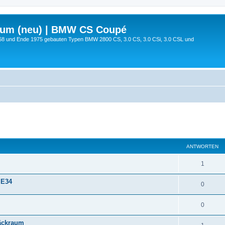
rum (neu) | BMW CS Coupé
68 und Ende 1975 gebauten Typen BMW 2800 CS, 3.0 CS, 3.0 CSi, 3.0 CSL und
te Suche
ANTWORTEN
1
 E34
0
0
päckraum