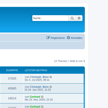
Suche
Erweiterte Suche
Registrieren
Anmelden
14 Themen • Seite
1
von
1
ZUGRIFFE
LETZTER BEITRAG
von
Christoph, Bonn
37605
Do 3. Jul 2025, 08:11
von
Christoph, Bonn
40965
Di 19. Jan 2021, 11:03
von
Gerhard
18014
Mo 23. Nov 2020, 22:16
von
Gerhard