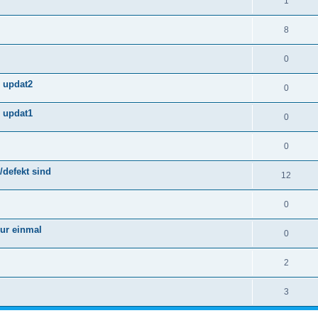
1
8
0
n updat2
0
n updat1
0
0
/defekt sind
12
0
nur einmal
0
2
3