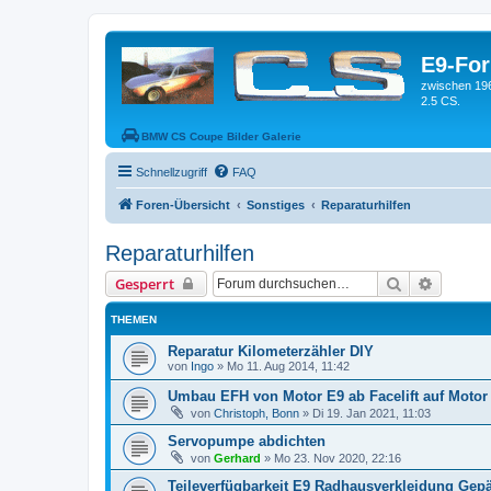
E9-Fo
zwischen 19
2.5 CS.
BMW CS Coupe Bilder Galerie
Schnellzugriff
FAQ
Foren-Übersicht
Sonstiges
Reparaturhilfen
Reparaturhilfen
Suche
Erweiter
Gesperrt
THEMEN
Reparatur Kilometerzähler DIY
von
Ingo
»
Mo 11. Aug 2014, 11:42
Umbau EFH von Motor E9 ab Facelift auf Motor
von
Christoph, Bonn
»
Di 19. Jan 2021, 11:03
Servopumpe abdichten
von
Gerhard
»
Mo 23. Nov 2020, 22:16
Teileverfügbarkeit E9 Radhausverkleidung Ge