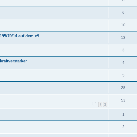
6
10
195/70/14 auf dem e9
13
3
raftverstärker
4
5
28
53
1
2
1
2