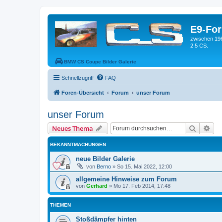
E9-Fo
zwischen 19
2.5 CS.
BMW CS Coupe Bilder Galerie
Schnellzugriff
FAQ
Foren-Übersicht
Forum
unser Forum
unser Forum
Suche
Erw
Neues Thema
BEKANNTMACHUNGEN
neue Bilder Galerie
von
Berno
»
So 15. Mai 2022, 12:00
allgemeine Hinweise zum Forum
von
Gerhard
»
Mo 17. Feb 2014, 17:48
THEMEN
Stoßdämpfer hinten