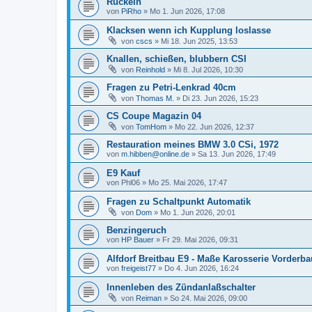
Ruckeln
von
PiRho
»
Mo 1. Jun 2026, 17:08
Klacksen wenn ich Kupplung loslasse
von
cscs
»
Mi 18. Jun 2025, 13:53
Knallen, schießen, blubbern CSI
von
Reinhold
»
Mi 8. Jul 2026, 10:30
Fragen zu Petri-Lenkrad 40cm
von
Thomas M.
»
Di 23. Jun 2026, 15:23
CS Coupe Magazin 04
von
TomHom
»
Mo 22. Jun 2026, 12:37
Restauration meines BMW 3.0 CSi, 1972
von
m.hibben@online.de
»
Sa 13. Jun 2026, 17:49
E9 Kauf
von
Phl06
»
Mo 25. Mai 2026, 17:47
Fragen zu Schaltpunkt Automatik
von
Dom
»
Mo 1. Jun 2026, 20:01
Benzingeruch
von
HP Bauer
»
Fr 29. Mai 2026, 09:31
Alfdorf Breitbau E9 - Maße Karosserie Vorderb
von
freigeist77
»
Do 4. Jun 2026, 16:24
Innenleben des Zündanlaßschalter
von
Reiman
»
So 24. Mai 2026, 09:00