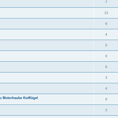
7
13
6
4
0
0
6
3
4
au Motorhaube Kotflügel
0
2