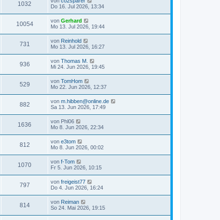
von
co2sparer
1032
Do 16. Jul 2026, 13:34
von
Gerhard
10054
Mo 13. Jul 2026, 19:44
von
Reinhold
731
Mo 13. Jul 2026, 16:27
von
Thomas M.
936
Mi 24. Jun 2026, 19:45
von
TomHom
529
Mo 22. Jun 2026, 12:37
von
m.hibben@online.de
882
Sa 13. Jun 2026, 17:49
von
Phl06
1636
Mo 8. Jun 2026, 22:34
von
e3tom
812
Mo 8. Jun 2026, 00:02
von
f-Tom
1070
Fr 5. Jun 2026, 10:15
von
freigeist77
797
Do 4. Jun 2026, 16:24
von
Reiman
814
So 24. Mai 2026, 19:15