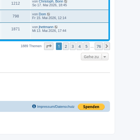
von
Christoph, Bonn
1212
So 17. Mai 2026, 18:45
von
Dom
798
Fr 15. Mai 2026, 12:14
von
jhettmann
1871
Mi 13. Mai 2026, 17:44
Seite
1
von
76
1
2
3
4
5
76
Nächste
1889 Themen
…
Gehe zu
Impressum/Datenschutz