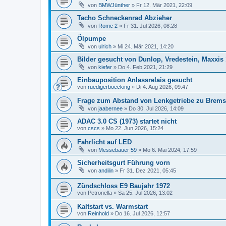
von
BMWJünther
»
Fr 12. Mär 2021, 22:09
Tacho Schneckenrad Abzieher
von
Rome 2
»
Fr 31. Jul 2026, 08:28
Ölpumpe
von
ulrich
»
Mi 24. Mär 2021, 14:20
Bilder gesucht von Dunlop, Vredestein, Maxxis 
von
kiefer
»
Do 4. Feb 2021, 21:29
Einbauposition Anlassrelais gesucht
von
ruedigerboecking
»
Di 4. Aug 2026, 09:47
Frage zum Abstand von Lenkgetriebe zu Bremsk
von
jaabernee
»
Do 30. Jul 2026, 14:09
ADAC 3.0 CS (1973) startet nicht
von
cscs
»
Mo 22. Jun 2026, 15:24
Fahrlicht auf LED
von
Messebauer 59
»
Mo 6. Mai 2024, 17:59
Sicherheitsgurt Führung vorn
von
andilin
»
Fr 31. Dez 2021, 05:45
Zündschloss E9 Baujahr 1972
von
Petronella
»
Sa 25. Jul 2026, 13:02
Kaltstart vs. Warmstart
von
Reinhold
»
Do 16. Jul 2026, 12:57