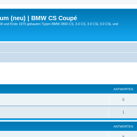
rum (neu) | BMW CS Coupé
68 und Ende 1975 gebauten Typen BMW 2800 CS, 3.0 CS, 3.0 CSi, 3.0 CSL und
eiterte Suche
ANTWORTEN
0
1
ANTWORTEN
8