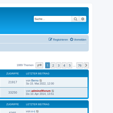
Suche
Erweiterte Suche
Registrieren
Anmelden
Seite
1
von
76
1
2
3
4
5
76
Nächste
1889 Themen
…
ZUGRIFFE
LETZTER BEITRAG
von
Berno
21917
So 15. Mai 2022, 12:00
von
admine9forum
33250
Do 10. Apr 2014, 13:51
ZUGRIFFE
LETZTER BEITRAG
von
x-c
6365