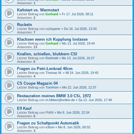
Antworten:
1
Kaltstart vs. Warmstart
Letzter Beitrag von
Gerhard
«
Fr 17. Jul 2026, 08:11
Antworten:
2
Ruckeln
Letzter Beitrag von
co2sparer
«
Do 16. Jul 2026, 13:34
Antworten:
7
Klacksen wenn ich Kupplung loslasse
Letzter Beitrag von
Gerhard
«
Mo 13. Jul 2026, 19:44
Antworten:
13
Knallen, schießen, blubbern CSI
Letzter Beitrag von
Reinhold
«
Mo 13. Jul 2026, 16:27
Antworten:
6
Fragen zu Petri-Lenkrad 40cm
Letzter Beitrag von
Thomas M.
«
Mi 24. Jun 2026, 19:45
Antworten:
4
CS Coupe Magazin 04
Letzter Beitrag von
TomHom
«
Mo 22. Jun 2026, 12:37
Restauration meines BMW 3.0 CSi, 1972
Letzter Beitrag von
m.hibben@online.de
«
Sa 13. Jun 2026, 17:49
E9 Kauf
Letzter Beitrag von
Phl06
«
Mo 8. Jun 2026, 22:34
Antworten:
6
Fragen zu Schaltpunkt Automatik
Letzter Beitrag von
e3tom
«
Mo 8. Jun 2026, 00:02
Antworten:
3