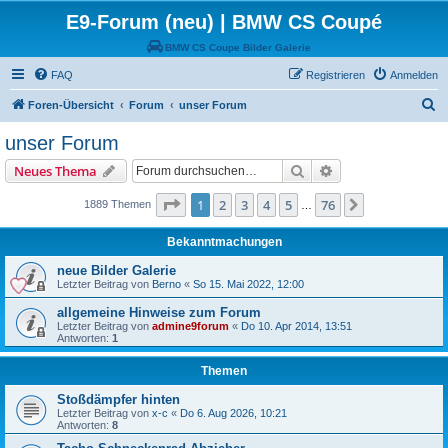
E9-Forum (neu) | BMW CS Coupé
BMW CS Coupe Bilder Galerie
FAQ
Registrieren
Anmelden
S
Foren-Übersicht
Forum
unser Forum
u
unser Forum
c
Suche
Erweiterte Suche
Neues Thema
h
e
Seite
1
von
76
1
2
3
4
5
76
Nächste
1889 Themen
…
Bekanntmachungen
neue Bilder Galerie
Letzter Beitrag von
Berno
«
So 15. Mai 2022, 12:00
allgemeine Hinweise zum Forum
Letzter Beitrag von
admine9forum
«
Do 10. Apr 2014, 13:51
Antworten:
1
Themen
Stoßdämpfer hinten
Letzter Beitrag von
x-c
«
Do 6. Aug 2026, 10:21
Antworten:
8