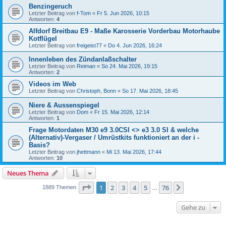
Benzingeruch
Letzter Beitrag von
f-Tom
«
Fr 5. Jun 2026, 10:15
Antworten:
4
Alfdorf Breitbau E9 - Maße Karosserie Vorderbau Motorhaube
Kotflügel
Letzter Beitrag von
freigeist77
«
Do 4. Jun 2026, 16:24
Innenleben des Zündanlaßschalter
Letzter Beitrag von
Reiman
«
So 24. Mai 2026, 19:15
Antworten:
2
Videos im Web
Letzter Beitrag von
Christoph, Bonn
«
So 17. Mai 2026, 18:45
Niere & Aussenspiegel
Letzter Beitrag von
Dom
«
Fr 15. Mai 2026, 12:14
Antworten:
1
Frage Motordaten M30 e9 3.0CSI <> e3 3.0 SI & welche
(Alternativ)-Vergaser / Umrüstkits funktioniert an der i -
Basis?
Letzter Beitrag von
jhettmann
«
Mi 13. Mai 2026, 17:44
Antworten:
10
Neues Thema
Seite
1
von
76
1
2
3
4
5
76
Nächste
1889 Themen
…
Gehe zu