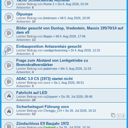
Tacho Schneckenrad Abzieher
Letzter Beitrag von
Rome 2
«
Do 6. Aug 2026, 01:54
Antworten:
6
Ölpumpe
Letzter Beitrag von
jhettmann
«
Mi 5. Aug 2026, 20:05
Antworten:
10
Bilder gesucht von Dunlop, Vredestein, Maxxis 195/70/14 auf
dem e9
Letzter Beitrag von
Beppo
«
Mi 5. Aug 2026, 17:06
Antworten:
13
Einbauposition Anlassrelais gesucht
Letzter Beitrag von
ruedigerboecking
«
Di 4. Aug 2026, 12:31
Antworten:
3
Frage zum Abstand von Lenkgetriebe zu
Bremskraftverstärker
Letzter Beitrag von
jaabernee
«
Mo 3. Aug 2026, 11:53
Antworten:
4
ADAC 3.0 CS (1973) startet nicht
Letzter Beitrag von
cscs
«
Sa 1. Aug 2026, 08:51
Antworten:
5
Fahrlicht auf LED
Letzter Beitrag von
co2sparer
«
Do 30. Jul 2026, 08:48
Antworten:
28
Sicherheitsgurt Führung vorn
Letzter Beitrag von
Chreggu_CH
«
So 26. Jul 2026, 18:15
Antworten:
53
1
2
Zündschloss E9 Baujahr 1972
Letzter Beitrag von
Gerhard
«
Sa 25. Jul 2026, 15:16