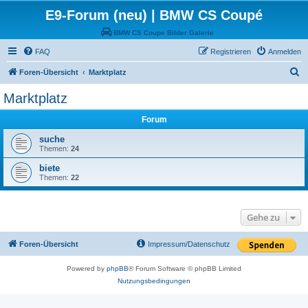
E9-Forum (neu) | BMW CS Coupé
BMW CS Coupe Bilder Galerie
FAQ
Registrieren
Anmelden
S
Foren-Übersicht
Marktplatz
u
Marktplatz
c
Forum
h
e
suche
Themen:
24
biete
Themen:
22
Gehe zu
Foren-Übersicht
Impressum/Datenschutz
Powered by
phpBB
® Forum Software © phpBB Limited
Nutzungsbedingungen