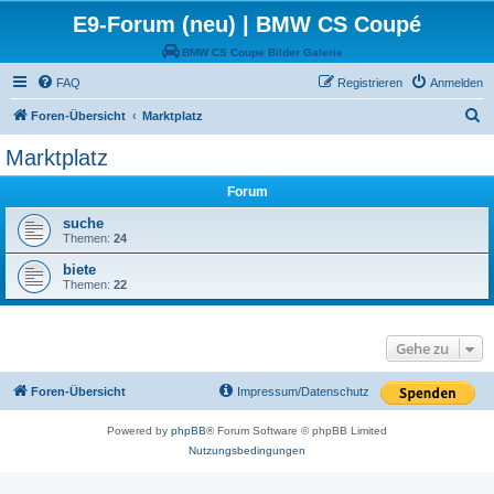
E9-Forum (neu) | BMW CS Coupé
BMW CS Coupe Bilder Galerie
FAQ
Registrieren
Anmelden
S
Foren-Übersicht
Marktplatz
u
Marktplatz
c
Forum
h
e
suche
Themen:
24
biete
Themen:
22
Gehe zu
Foren-Übersicht
Impressum/Datenschutz
Powered by
phpBB
® Forum Software © phpBB Limited
Nutzungsbedingungen