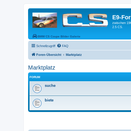
E9-Fo
zwischen 19
2.5 CS.
BMW CS Coupe Bilder Galerie
Schnellzugriff
FAQ
Foren-Übersicht
Marktplatz
Marktplatz
FORUM
suche
biete