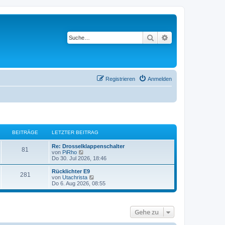
Suche
Erweiterte Suche
Registrieren
Anmelden
BEITRÄGE
LETZTER BEITRAG
Re: Drosselklappenschalter
81
N
von
PiRho
e
Do 30. Jul 2026, 18:46
u
e
Rücklichter E9
281
s
N
von
Utachrista
t
e
Do 6. Aug 2026, 08:55
e
u
r
e
B
s
e
t
Gehe zu
i
e
t
r
r
B