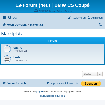
E9-Forum (neu) | BMW CS Coupé
BMW CS Coupe Bilder Galerie
FAQ
Registrieren
Anmelden
S
Foren-Übersicht
Marktplatz
u
Marktplatz
c
Forum
h
e
suche
Themen:
24
biete
Themen:
22
Gehe zu
Foren-Übersicht
Impressum/Datenschutz
Powered by
phpBB
® Forum Software © phpBB Limited
Nutzungsbedingungen