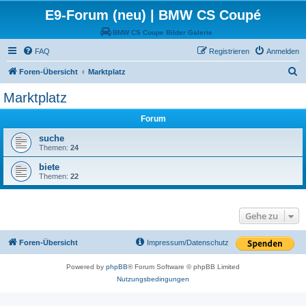
E9-Forum (neu) | BMW CS Coupé
BMW CS Coupe Bilder Galerie
FAQ
Registrieren
Anmelden
S
Foren-Übersicht
Marktplatz
u
Marktplatz
c
Forum
h
e
suche
Themen:
24
biete
Themen:
22
Gehe zu
Foren-Übersicht
Impressum/Datenschutz
Powered by
phpBB
® Forum Software © phpBB Limited
Nutzungsbedingungen