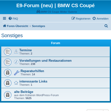
E9-Forum (neu) | BMW CS Coupé
BMW CS Coupe Bilder Galerie
FAQ
Registrieren
Anmelden
S
Foren-Übersicht
Sonstiges
u
Sonstiges
c
Forum
h
e
Termine
Themen:
2
Vorstellungen und Restaurationen
Themen:
238
Reparaturhilfen
Themen:
14
interessante Links
Themen:
1
alte Beiträge
aus dem früheren WordPress-Forum
Themen:
5625