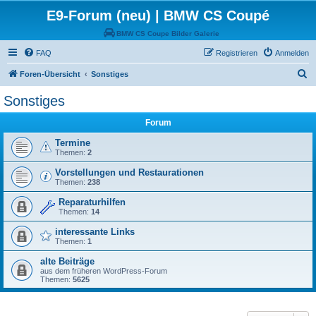
E9-Forum (neu) | BMW CS Coupé
BMW CS Coupe Bilder Galerie
FAQ
Registrieren
Anmelden
S
Foren-Übersicht
Sonstiges
u
Sonstiges
c
Forum
h
e
Termine
Themen:
2
Vorstellungen und Restaurationen
Themen:
238
Reparaturhilfen
Themen:
14
interessante Links
Themen:
1
alte Beiträge
aus dem früheren WordPress-Forum
Themen:
5625