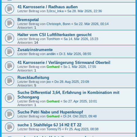
41 Karrosserie / Radhaus außen
Letzter Beitrag von
3,0csi_Inka
«
Sa 28. Mär 2026, 22:36
Bremspetal
Letzter Beitrag von
Christoph, Bonn
«
So 22. Mär 2026, 00:14
Antworten:
1
Halter vom CSI Luftfilterkasten gesucht
Letzter Beitrag von
TomHom
«
Sa 14. Mär 2026, 15:23
Antworten:
14
Zusatzinstrumente
Letzter Beitrag von
andilin
«
Di 3. Mär 2026, 08:55
41 Karrosserie / Verlängerung Stirnwand Oberteil
Letzter Beitrag von
Gerhard
«
So 1. Mär 2026, 17:55
Antworten:
1
Ruecklaufleitung
Letzter Beitrag von
joo
«
Do 28. Aug 2025, 23:09
Antworten:
5
Suche Differential 3,64, Erfahrung in Kombination mit
Schongang
Letzter Beitrag von
Gerhard
«
So 27. Apr 2025, 10:01
Antworten:
1
Suche Petri Nabe und Hupenknopf
Letzter Beitrag von
Gerhard
«
Di 24. Okt 2023, 09:48
suche 1 Stahlfelge 6J 14 H2 ET 22
Letzter Beitrag von
Tommy75
«
Fr 25. Aug 2023, 08:08