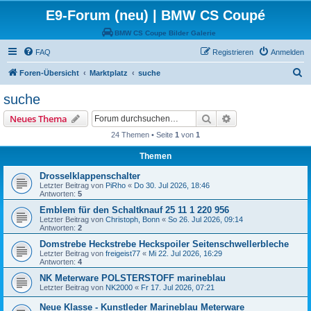
E9-Forum (neu) | BMW CS Coupé
BMW CS Coupe Bilder Galerie
FAQ
Registrieren
Anmelden
S
Foren-Übersicht
Marktplatz
suche
u
suche
c
Suche
Erweiterte Suche
Neues Thema
h
24 Themen • Seite
1
von
1
e
Themen
Drosselklappenschalter
Letzter Beitrag von
PiRho
«
Do 30. Jul 2026, 18:46
Antworten:
5
Emblem für den Schaltknauf 25 11 1 220 956
Letzter Beitrag von
Christoph, Bonn
«
So 26. Jul 2026, 09:14
Antworten:
2
Domstrebe Heckstrebe Heckspoiler Seitenschwellerbleche
Letzter Beitrag von
freigeist77
«
Mi 22. Jul 2026, 16:29
Antworten:
4
NK Meterware POLSTERSTOFF marineblau
Letzter Beitrag von
NK2000
«
Fr 17. Jul 2026, 07:21
Neue Klasse - Kunstleder Marineblau Meterware