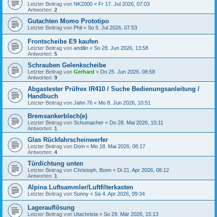
Letzter Beitrag von
NK2000
«
Fr 17. Jul 2026, 07:03
Antworten:
2
Gutachten Momo Prototipo
Letzter Beitrag von
Phil
«
So 5. Jul 2026, 07:53
Frontscheibe E9 kaufen
Letzter Beitrag von
andilin
«
So 28. Jun 2026, 13:58
Antworten:
5
Schrauben Gelenkscheibe
Letzter Beitrag von
Gerhard
«
Do 25. Jun 2026, 08:58
Antworten:
9
Abgastester Prüfrex IR410 / Suche Bedienungsanleitung /
Handbuch
Letzter Beitrag von
Jahn 76
«
Mo 8. Jun 2026, 10:51
Bremsankerblech(e)
Letzter Beitrag von
Schumacher
«
Do 28. Mai 2026, 10:11
Antworten:
1
Glas Rückfahrscheinwerfer
Letzter Beitrag von
Dom
«
Mo 18. Mai 2026, 08:17
Antworten:
4
Türdichtung unten
Letzter Beitrag von
Christoph, Bonn
«
Di 21. Apr 2026, 08:12
Antworten:
1
Alpina Luftsammler/Luftfilterkasten
Letzter Beitrag von
Sonny
«
Sa 4. Apr 2026, 09:34
Lagerauflösung
Letzter Beitrag von
Utachrista
«
So 29. Mär 2026, 15:13