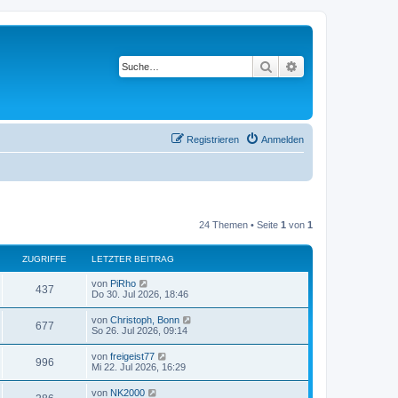
Suche
Erweiterte Suche
Registrieren
Anmelden
24 Themen • Seite
1
von
1
ZUGRIFFE
LETZTER BEITRAG
von
PiRho
437
Do 30. Jul 2026, 18:46
von
Christoph, Bonn
677
So 26. Jul 2026, 09:14
von
freigeist77
996
Mi 22. Jul 2026, 16:29
von
NK2000