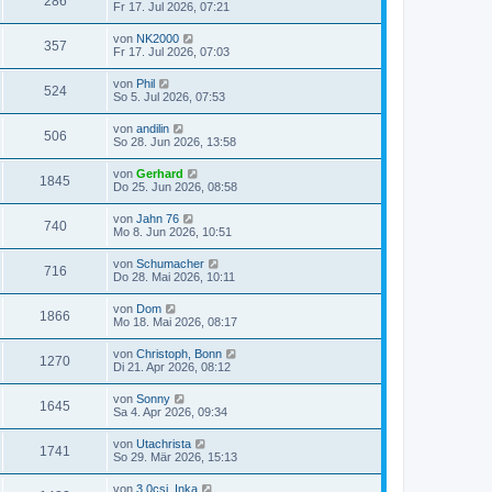
286
Fr 17. Jul 2026, 07:21
von
NK2000
357
Fr 17. Jul 2026, 07:03
von
Phil
524
So 5. Jul 2026, 07:53
von
andilin
506
So 28. Jun 2026, 13:58
von
Gerhard
1845
Do 25. Jun 2026, 08:58
von
Jahn 76
740
Mo 8. Jun 2026, 10:51
von
Schumacher
716
Do 28. Mai 2026, 10:11
von
Dom
1866
Mo 18. Mai 2026, 08:17
von
Christoph, Bonn
1270
Di 21. Apr 2026, 08:12
von
Sonny
1645
Sa 4. Apr 2026, 09:34
von
Utachrista
1741
So 29. Mär 2026, 15:13
von
3,0csi_Inka