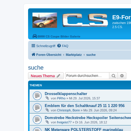
E9-Fo
zwischen 19
2.5 CS.
BMW CS Coupe Bilder Galerie
Schnellzugriff
FAQ
Foren-Übersicht
Marktplatz
suche
suche
Suche
Erw
Neues Thema
THEMEN
Drosselklappenschalter
von
PiRho
»
Mi 29. Jul 2026, 15:37
Emblem für den Schaltknauf 25 11 1 220 956
von
Christoph, Bonn
»
Mo 29. Jun 2026, 09:24
Domstrebe Heckstrebe Heckspoiler Seitenschwe
von
freigeist77
»
Di 16. Jun 2026, 18:12
NK Meterware POLSTERSTOFF marineblau