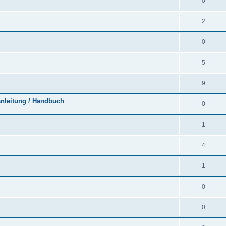
0
2
0
5
9
anleitung / Handbuch
0
1
4
1
0
0