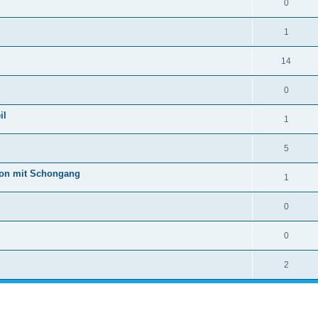
0
1
14
0
il
1
5
tion mit Schongang
1
0
0
2