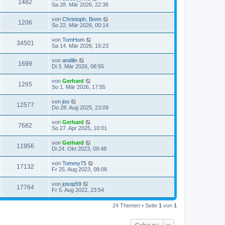
1482
Sa 28. Mär 2026, 22:36
von
Christoph, Bonn
1206
So 22. Mär 2026, 00:14
von
TomHom
34501
Sa 14. Mär 2026, 15:23
von
andilin
1699
Di 3. Mär 2026, 08:55
von
Gerhard
1265
So 1. Mär 2026, 17:55
von
joo
12577
Do 28. Aug 2025, 23:09
von
Gerhard
7682
So 27. Apr 2025, 10:01
von
Gerhard
11956
Di 24. Okt 2023, 09:48
von
Tommy75
17132
Fr 25. Aug 2023, 08:08
von
josop59
17764
Fr 5. Aug 2022, 23:54
24 Themen • Seite
1
von
1
Gehe zu