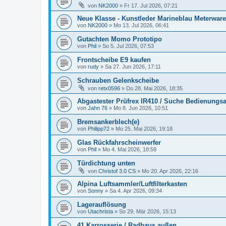
von
NK2000
»
Fr 17. Jul 2026, 07:21
Neue Klasse - Kunstleder Marineblau Meterware
von
NK2000
»
Mo 13. Jul 2026, 06:41
Gutachten Momo Prototipo
von
Phil
»
So 5. Jul 2026, 07:53
Frontscheibe E9 kaufen
von
rudy
»
Sa 27. Jun 2026, 17:11
Schrauben Gelenkscheibe
von
retx0596
»
Do 28. Mai 2026, 18:35
Abgastester Prüfrex IR410 / Suche Bedienungs
von
Jahn 76
»
Mo 8. Jun 2026, 10:51
Bremsankerblech(e)
von
Philipp72
»
Mo 25. Mai 2026, 19:18
Glas Rückfahrscheinwerfer
von
Phil
»
Mo 4. Mai 2026, 18:59
Türdichtung unten
von
Christof 3.0 CS
»
Mo 20. Apr 2026, 22:16
Alpina Luftsammler/Luftfilterkasten
von
Sonny
»
Sa 4. Apr 2026, 09:34
Lagerauflösung
von
Utachrista
»
So 29. Mär 2026, 15:13
41 Karrosserie / Radhaus außen