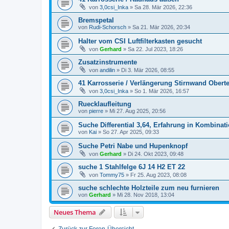
von
3,0csi_Inka
»
Sa 28. Mär 2026, 22:36
Bremspetal
von
Rudi-Schorsch
»
Sa 21. Mär 2026, 20:34
Halter vom CSI Luftfilterkasten gesucht
von
Gerhard
»
Sa 22. Jul 2023, 18:26
Zusatzinstrumente
von
andilin
»
Di 3. Mär 2026, 08:55
41 Karrosserie / Verlängerung Stirnwand Oberte
von
3,0csi_Inka
»
So 1. Mär 2026, 16:57
Ruecklaufleitung
von
pierre
»
Mi 27. Aug 2025, 20:56
Suche Differential 3,64, Erfahrung in Kombina
von
Kai
»
So 27. Apr 2025, 09:33
Suche Petri Nabe und Hupenknopf
von
Gerhard
»
Di 24. Okt 2023, 09:48
suche 1 Stahlfelge 6J 14 H2 ET 22
von
Tommy75
»
Fr 25. Aug 2023, 08:08
suche schlechte Holzteile zum neu furnieren
von
Gerhard
»
Mi 28. Nov 2018, 13:04
Neues Thema
Zurück zur Foren-Übersicht