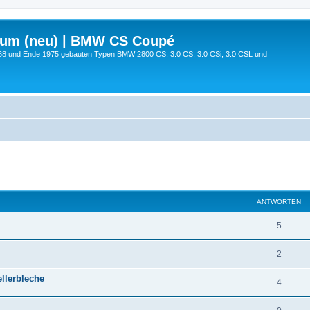
rum (neu) | BMW CS Coupé
68 und Ende 1975 gebauten Typen BMW 2800 CS, 3.0 CS, 3.0 CSi, 3.0 CSL und
eiterte Suche
ANTWORTEN
5
2
llerbleche
4