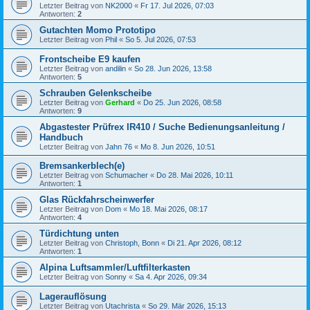
Letzter Beitrag von
NK2000
«
Fr 17. Jul 2026, 07:03
Antworten:
2
Gutachten Momo Prototipo
Letzter Beitrag von
Phil
«
So 5. Jul 2026, 07:53
Frontscheibe E9 kaufen
Letzter Beitrag von
andilin
«
So 28. Jun 2026, 13:58
Antworten:
5
Schrauben Gelenkscheibe
Letzter Beitrag von
Gerhard
«
Do 25. Jun 2026, 08:58
Antworten:
9
Abgastester Prüfrex IR410 / Suche Bedienungsanleitung /
Handbuch
Letzter Beitrag von
Jahn 76
«
Mo 8. Jun 2026, 10:51
Bremsankerblech(e)
Letzter Beitrag von
Schumacher
«
Do 28. Mai 2026, 10:11
Antworten:
1
Glas Rückfahrscheinwerfer
Letzter Beitrag von
Dom
«
Mo 18. Mai 2026, 08:17
Antworten:
4
Türdichtung unten
Letzter Beitrag von
Christoph, Bonn
«
Di 21. Apr 2026, 08:12
Antworten:
1
Alpina Luftsammler/Luftfilterkasten
Letzter Beitrag von
Sonny
«
Sa 4. Apr 2026, 09:34
Lagerauflösung
Letzter Beitrag von
Utachrista
«
So 29. Mär 2026, 15:13