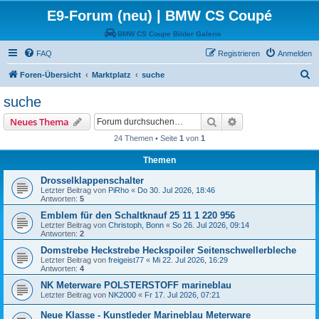
E9-Forum (neu) | BMW CS Coupé
BMW CS Coupe Bilder Galerie
FAQ
Registrieren
Anmelden
S
Foren-Übersicht
Marktplatz
suche
u
suche
c
Suche
Erweiterte Suche
Neues Thema
h
24 Themen • Seite
1
von
1
e
Themen
Drosselklappenschalter
Letzter Beitrag von
PiRho
«
Do 30. Jul 2026, 18:46
Antworten:
5
Emblem für den Schaltknauf 25 11 1 220 956
Letzter Beitrag von
Christoph, Bonn
«
So 26. Jul 2026, 09:14
Antworten:
2
Domstrebe Heckstrebe Heckspoiler Seitenschwellerbleche
Letzter Beitrag von
freigeist77
«
Mi 22. Jul 2026, 16:29
Antworten:
4
NK Meterware POLSTERSTOFF marineblau
Letzter Beitrag von
NK2000
«
Fr 17. Jul 2026, 07:21
Neue Klasse - Kunstleder Marineblau Meterware