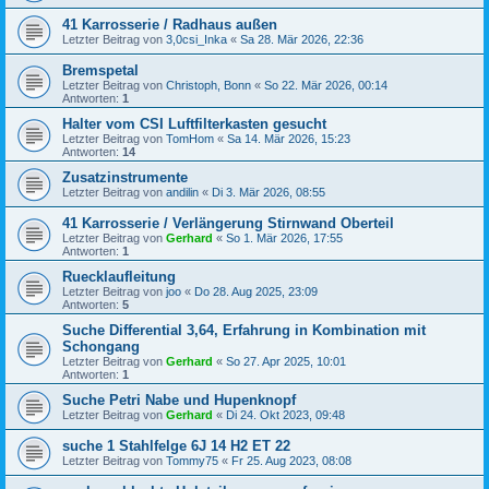
41 Karrosserie / Radhaus außen
Letzter Beitrag von
3,0csi_Inka
«
Sa 28. Mär 2026, 22:36
Bremspetal
Letzter Beitrag von
Christoph, Bonn
«
So 22. Mär 2026, 00:14
Antworten:
1
Halter vom CSI Luftfilterkasten gesucht
Letzter Beitrag von
TomHom
«
Sa 14. Mär 2026, 15:23
Antworten:
14
Zusatzinstrumente
Letzter Beitrag von
andilin
«
Di 3. Mär 2026, 08:55
41 Karrosserie / Verlängerung Stirnwand Oberteil
Letzter Beitrag von
Gerhard
«
So 1. Mär 2026, 17:55
Antworten:
1
Ruecklaufleitung
Letzter Beitrag von
joo
«
Do 28. Aug 2025, 23:09
Antworten:
5
Suche Differential 3,64, Erfahrung in Kombination mit
Schongang
Letzter Beitrag von
Gerhard
«
So 27. Apr 2025, 10:01
Antworten:
1
Suche Petri Nabe und Hupenknopf
Letzter Beitrag von
Gerhard
«
Di 24. Okt 2023, 09:48
suche 1 Stahlfelge 6J 14 H2 ET 22
Letzter Beitrag von
Tommy75
«
Fr 25. Aug 2023, 08:08