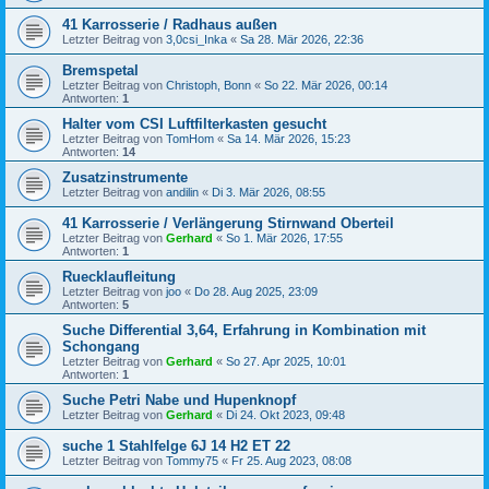
41 Karrosserie / Radhaus außen
Letzter Beitrag von
3,0csi_Inka
«
Sa 28. Mär 2026, 22:36
Bremspetal
Letzter Beitrag von
Christoph, Bonn
«
So 22. Mär 2026, 00:14
Antworten:
1
Halter vom CSI Luftfilterkasten gesucht
Letzter Beitrag von
TomHom
«
Sa 14. Mär 2026, 15:23
Antworten:
14
Zusatzinstrumente
Letzter Beitrag von
andilin
«
Di 3. Mär 2026, 08:55
41 Karrosserie / Verlängerung Stirnwand Oberteil
Letzter Beitrag von
Gerhard
«
So 1. Mär 2026, 17:55
Antworten:
1
Ruecklaufleitung
Letzter Beitrag von
joo
«
Do 28. Aug 2025, 23:09
Antworten:
5
Suche Differential 3,64, Erfahrung in Kombination mit
Schongang
Letzter Beitrag von
Gerhard
«
So 27. Apr 2025, 10:01
Antworten:
1
Suche Petri Nabe und Hupenknopf
Letzter Beitrag von
Gerhard
«
Di 24. Okt 2023, 09:48
suche 1 Stahlfelge 6J 14 H2 ET 22
Letzter Beitrag von
Tommy75
«
Fr 25. Aug 2023, 08:08