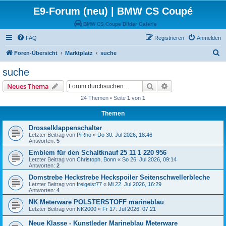
E9-Forum (neu) | BMW CS Coupé
BMW CS Coupe Bilder Galerie
FAQ
Registrieren
Anmelden
S
Foren-Übersicht
Marktplatz
suche
u
suche
c
Suche
Erweiterte Suche
Neues Thema
h
24 Themen • Seite
1
von
1
e
Themen
Drosselklappenschalter
Letzter Beitrag von
PiRho
«
Do 30. Jul 2026, 18:46
Antworten:
5
Emblem für den Schaltknauf 25 11 1 220 956
Letzter Beitrag von
Christoph, Bonn
«
So 26. Jul 2026, 09:14
Antworten:
2
Domstrebe Heckstrebe Heckspoiler Seitenschwellerbleche
Letzter Beitrag von
freigeist77
«
Mi 22. Jul 2026, 16:29
Antworten:
4
NK Meterware POLSTERSTOFF marineblau
Letzter Beitrag von
NK2000
«
Fr 17. Jul 2026, 07:21
Neue Klasse - Kunstleder Marineblau Meterware