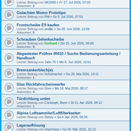
Letzter Beitrag von
NK2000
«
Fr 17. Jul 2026, 07:03
Antworten:
2
Gutachten Momo Prototipo
Letzter Beitrag von
Phil
«
So 5. Jul 2026, 07:53
Frontscheibe E9 kaufen
Letzter Beitrag von
andilin
«
So 28. Jun 2026, 13:58
Antworten:
5
Schrauben Gelenkscheibe
Letzter Beitrag von
Gerhard
«
Do 25. Jun 2026, 08:58
Antworten:
9
Abgastester Prüfrex IR410 / Suche Bedienungsanleitung /
Handbuch
Letzter Beitrag von
Jahn 76
«
Mo 8. Jun 2026, 10:51
Bremsankerblech(e)
Letzter Beitrag von
Schumacher
«
Do 28. Mai 2026, 10:11
Antworten:
1
Glas Rückfahrscheinwerfer
Letzter Beitrag von
Dom
«
Mo 18. Mai 2026, 08:17
Antworten:
4
Türdichtung unten
Letzter Beitrag von
Christoph, Bonn
«
Di 21. Apr 2026, 08:12
Antworten:
1
Alpina Luftsammler/Luftfilterkasten
Letzter Beitrag von
Sonny
«
Sa 4. Apr 2026, 09:34
Lagerauflösung
Letzter Beitrag von
Utachrista
«
So 29. Mär 2026, 15:13