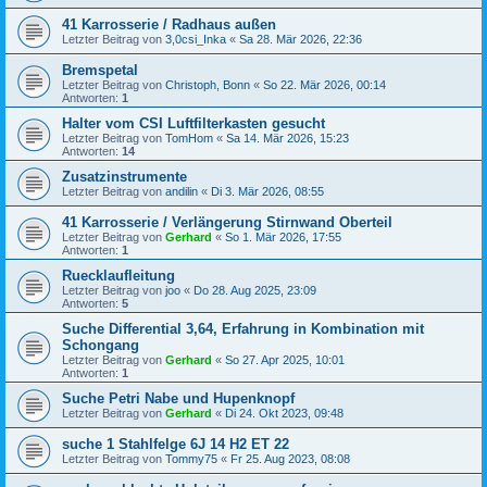
41 Karrosserie / Radhaus außen
Letzter Beitrag von
3,0csi_Inka
«
Sa 28. Mär 2026, 22:36
Bremspetal
Letzter Beitrag von
Christoph, Bonn
«
So 22. Mär 2026, 00:14
Antworten:
1
Halter vom CSI Luftfilterkasten gesucht
Letzter Beitrag von
TomHom
«
Sa 14. Mär 2026, 15:23
Antworten:
14
Zusatzinstrumente
Letzter Beitrag von
andilin
«
Di 3. Mär 2026, 08:55
41 Karrosserie / Verlängerung Stirnwand Oberteil
Letzter Beitrag von
Gerhard
«
So 1. Mär 2026, 17:55
Antworten:
1
Ruecklaufleitung
Letzter Beitrag von
joo
«
Do 28. Aug 2025, 23:09
Antworten:
5
Suche Differential 3,64, Erfahrung in Kombination mit
Schongang
Letzter Beitrag von
Gerhard
«
So 27. Apr 2025, 10:01
Antworten:
1
Suche Petri Nabe und Hupenknopf
Letzter Beitrag von
Gerhard
«
Di 24. Okt 2023, 09:48
suche 1 Stahlfelge 6J 14 H2 ET 22
Letzter Beitrag von
Tommy75
«
Fr 25. Aug 2023, 08:08