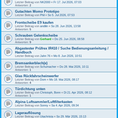
Letzter Beitrag von
NK2000
«
Fr 17. Jul 2026, 07:03
Antworten:
2
Gutachten Momo Prototipo
Letzter Beitrag von
Phil
«
So 5. Jul 2026, 07:53
Frontscheibe E9 kaufen
Letzter Beitrag von
andilin
«
So 28. Jun 2026, 13:58
Antworten:
5
Schrauben Gelenkscheibe
Letzter Beitrag von
Gerhard
«
Do 25. Jun 2026, 08:58
Antworten:
9
Abgastester Prüfrex IR410 / Suche Bedienungsanleitung /
Handbuch
Letzter Beitrag von
Jahn 76
«
Mo 8. Jun 2026, 10:51
Bremsankerblech(e)
Letzter Beitrag von
Schumacher
«
Do 28. Mai 2026, 10:11
Antworten:
1
Glas Rückfahrscheinwerfer
Letzter Beitrag von
Dom
«
Mo 18. Mai 2026, 08:17
Antworten:
4
Türdichtung unten
Letzter Beitrag von
Christoph, Bonn
«
Di 21. Apr 2026, 08:12
Antworten:
1
Alpina Luftsammler/Luftfilterkasten
Letzter Beitrag von
Sonny
«
Sa 4. Apr 2026, 09:34
Lagerauflösung
Letzter Beitrag von
Utachrista
«
So 29. Mär 2026, 15:13