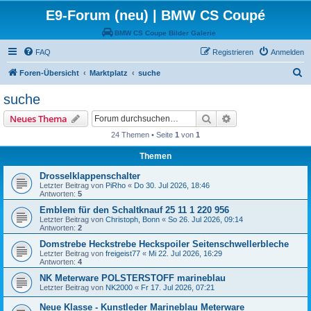
E9-Forum (neu) | BMW CS Coupé
BMW CS Coupe Bilder Galerie
FAQ
Registrieren
Anmelden
S
Foren-Übersicht
Marktplatz
suche
u
suche
c
Suche
Erweiterte Suche
Neues Thema
h
24 Themen • Seite
1
von
1
e
Themen
Drosselklappenschalter
Letzter Beitrag von
PiRho
«
Do 30. Jul 2026, 18:46
Antworten:
5
Emblem für den Schaltknauf 25 11 1 220 956
Letzter Beitrag von
Christoph, Bonn
«
So 26. Jul 2026, 09:14
Antworten:
2
Domstrebe Heckstrebe Heckspoiler Seitenschwellerbleche
Letzter Beitrag von
freigeist77
«
Mi 22. Jul 2026, 16:29
Antworten:
4
NK Meterware POLSTERSTOFF marineblau
Letzter Beitrag von
NK2000
«
Fr 17. Jul 2026, 07:21
Neue Klasse - Kunstleder Marineblau Meterware