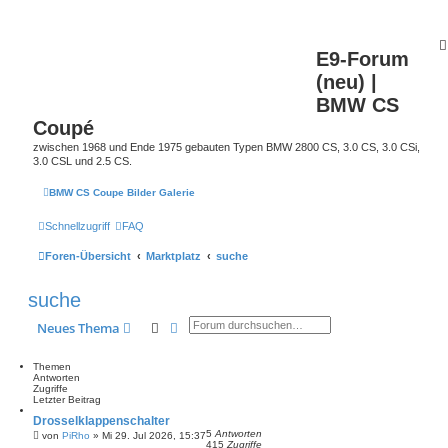
E9-Forum
(neu) |
BMW CS
Coupé
zwischen 1968 und Ende 1975 gebauten Typen BMW 2800 CS, 3.0 CS, 3.0 CSi,
3.0 CSL und 2.5 CS.
BMW CS Coupe Bilder Galerie
Schnellzugriff
FAQ
Foren-Übersicht
Marktplatz
suche
suche
Suche
Erweiterte Suche
Neues Thema
Themen
Antworten
Zugriffe
Letzter Beitrag
Drosselklappenschalter
5
Antworten
von
PiRho
»
Mi 29. Jul 2026, 15:37
415
Zugriffe