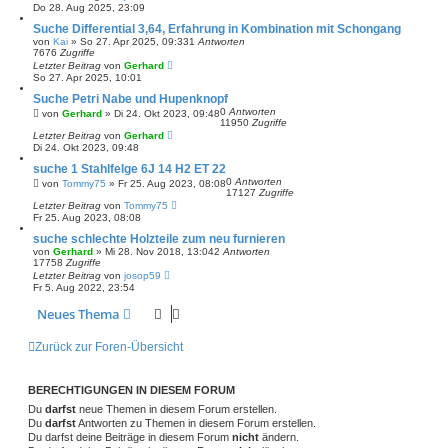
Do 28. Aug 2025, 23:09
Suche Differential 3,64, Erfahrung in Kombination mit Schongang
von
Kai
»
So 27. Apr 2025, 09:33
1
Antworten
7676
Zugriffe
Letzter Beitrag
von
Gerhard
So 27. Apr 2025, 10:01
Suche Petri Nabe und Hupenknopf
0
Antworten
von
Gerhard
»
Di 24. Okt 2023, 09:48
11950
Zugriffe
Letzter Beitrag
von
Gerhard
Di 24. Okt 2023, 09:48
suche 1 Stahlfelge 6J 14 H2 ET 22
0
Antworten
von
Tommy75
»
Fr 25. Aug 2023, 08:08
17127
Zugriffe
Letzter Beitrag
von
Tommy75
Fr 25. Aug 2023, 08:08
suche schlechte Holzteile zum neu furnieren
von
Gerhard
»
Mi 28. Nov 2018, 13:04
2
Antworten
17758
Zugriffe
Letzter Beitrag
von
josop59
Fr 5. Aug 2022, 23:54
Neues Thema
Zurück zur Foren-Übersicht
BERECHTIGUNGEN IN DIESEM FORUM
Du
darfst
neue Themen in diesem Forum erstellen.
Du
darfst
Antworten zu Themen in diesem Forum erstellen.
Du darfst deine Beiträge in diesem Forum
nicht
ändern.