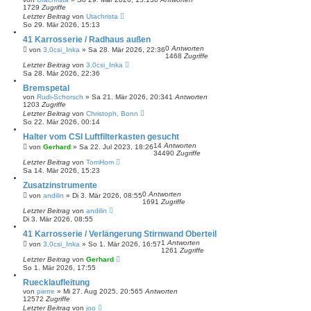
1729
Zugriffe
Letzter Beitrag
von
Utachrista
So 29. Mär 2026, 15:13
41 Karrosserie / Radhaus außen
0
Antworten
von
3,0csi_Inka
»
Sa 28. Mär 2026, 22:36
1468
Zugriffe
Letzter Beitrag
von
3,0csi_Inka
Sa 28. Mär 2026, 22:36
Bremspetal
von
Rudi-Schorsch
»
Sa 21. Mär 2026, 20:34
1
Antworten
1203
Zugriffe
Letzter Beitrag
von
Christoph, Bonn
So 22. Mär 2026, 00:14
Halter vom CSI Luftfilterkasten gesucht
14
Antworten
von
Gerhard
»
Sa 22. Jul 2023, 18:26
34490
Zugriffe
Letzter Beitrag
von
TomHom
Sa 14. Mär 2026, 15:23
Zusatzinstrumente
0
Antworten
von
andilin
»
Di 3. Mär 2026, 08:55
1691
Zugriffe
Letzter Beitrag
von
andilin
Di 3. Mär 2026, 08:55
41 Karrosserie / Verlängerung Stirnwand Oberteil
1
Antworten
von
3,0csi_Inka
»
So 1. Mär 2026, 16:57
1261
Zugriffe
Letzter Beitrag
von
Gerhard
So 1. Mär 2026, 17:55
Ruecklaufleitung
von
pierre
»
Mi 27. Aug 2025, 20:56
5
Antworten
12572
Zugriffe
Letzter Beitrag
von
joo