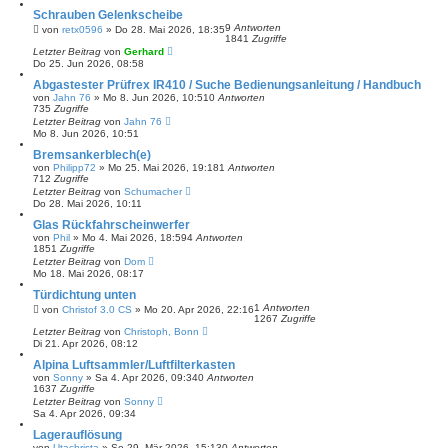
Schrauben Gelenkscheibe
9
Antworten
von
retx0596
»
Do 28. Mai 2026, 18:35
1841
Zugriffe
Letzter Beitrag
von
Gerhard
Do 25. Jun 2026, 08:58
Abgastester Prüfrex IR410 / Suche Bedienungsanleitung / Handbuch
von
Jahn 76
»
Mo 8. Jun 2026, 10:51
0
Antworten
735
Zugriffe
Letzter Beitrag
von
Jahn 76
Mo 8. Jun 2026, 10:51
Bremsankerblech(e)
von
Philipp72
»
Mo 25. Mai 2026, 19:18
1
Antworten
712
Zugriffe
Letzter Beitrag
von
Schumacher
Do 28. Mai 2026, 10:11
Glas Rückfahrscheinwerfer
von
Phil
»
Mo 4. Mai 2026, 18:59
4
Antworten
1851
Zugriffe
Letzter Beitrag
von
Dom
Mo 18. Mai 2026, 08:17
Türdichtung unten
1
Antworten
von
Christof 3.0 CS
»
Mo 20. Apr 2026, 22:16
1267
Zugriffe
Letzter Beitrag
von
Christoph, Bonn
Di 21. Apr 2026, 08:12
Alpina Luftsammler/Luftfilterkasten
von
Sonny
»
Sa 4. Apr 2026, 09:34
0
Antworten
1637
Zugriffe
Letzter Beitrag
von
Sonny
Sa 4. Apr 2026, 09:34
Lagerauflösung
von
Utachrista
»
So 29. Mär 2026, 15:13
0
Antworten