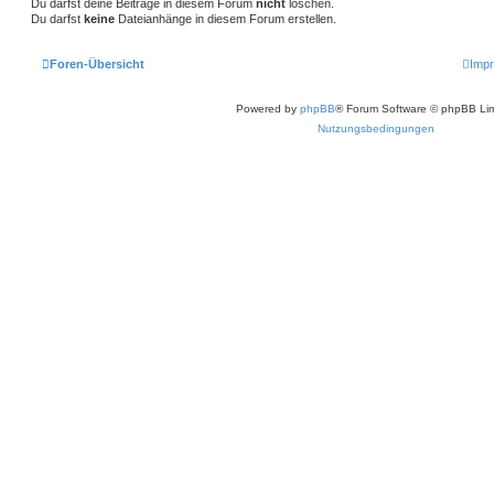
Du darfst deine Beiträge in diesem Forum
nicht
löschen.
Du darfst
keine
Dateianhänge in diesem Forum erstellen.
Foren-Übersicht
Imp
Powered by
phpBB
® Forum Software © phpBB Lim
Nutzungsbedingungen