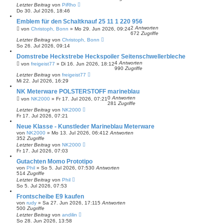
Letzter Beitrag
von
PiRho
Do 30. Jul 2026, 18:46
Emblem für den Schaltknauf 25 11 1 220 956
2
Antworten
von
Christoph, Bonn
»
Mo 29. Jun 2026, 09:24
672
Zugriffe
Letzter Beitrag
von
Christoph, Bonn
So 26. Jul 2026, 09:14
Domstrebe Heckstrebe Heckspoiler Seitenschwellerbleche
4
Antworten
von
freigeist77
»
Di 16. Jun 2026, 18:12
990
Zugriffe
Letzter Beitrag
von
freigeist77
Mi 22. Jul 2026, 16:29
NK Meterware POLSTERSTOFF marineblau
0
Antworten
von
NK2000
»
Fr 17. Jul 2026, 07:21
281
Zugriffe
Letzter Beitrag
von
NK2000
Fr 17. Jul 2026, 07:21
Neue Klasse - Kunstleder Marineblau Meterware
von
NK2000
»
Mo 13. Jul 2026, 06:41
2
Antworten
352
Zugriffe
Letzter Beitrag
von
NK2000
Fr 17. Jul 2026, 07:03
Gutachten Momo Prototipo
von
Phil
»
So 5. Jul 2026, 07:53
0
Antworten
514
Zugriffe
Letzter Beitrag
von
Phil
So 5. Jul 2026, 07:53
Frontscheibe E9 kaufen
von
rudy
»
Sa 27. Jun 2026, 17:11
5
Antworten
500
Zugriffe
Letzter Beitrag
von
andilin
So 28. Jun 2026, 13:58