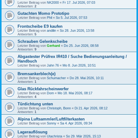
Letzter Beitrag von
NK2000
«
Fr 17. Jul 2026, 07:03
Antworten:
2
Gutachten Momo Prototipo
Letzter Beitrag von
Phil
«
So 5. Jul 2026, 07:53
Frontscheibe E9 kaufen
Letzter Beitrag von
andilin
«
So 28. Jun 2026, 13:58
Antworten:
5
Schrauben Gelenkscheibe
Letzter Beitrag von
Gerhard
«
Do 25. Jun 2026, 08:58
Antworten:
9
Abgastester Prüfrex IR410 / Suche Bedienungsanleitung /
Handbuch
Letzter Beitrag von
Jahn 76
«
Mo 8. Jun 2026, 10:51
Bremsankerblech(e)
Letzter Beitrag von
Schumacher
«
Do 28. Mai 2026, 10:11
Antworten:
1
Glas Rückfahrscheinwerfer
Letzter Beitrag von
Dom
«
Mo 18. Mai 2026, 08:17
Antworten:
4
Türdichtung unten
Letzter Beitrag von
Christoph, Bonn
«
Di 21. Apr 2026, 08:12
Antworten:
1
Alpina Luftsammler/Luftfilterkasten
Letzter Beitrag von
Sonny
«
Sa 4. Apr 2026, 09:34
Lagerauflösung
Letzter Beitrag von
Utachrista
«
So 29. Mär 2026, 15:13