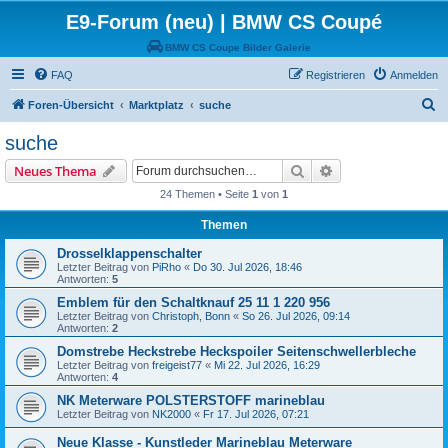
E9-Forum (neu) | BMW CS Coupé
BMW CS Coupe Bilder Galerie
FAQ
Registrieren
Anmelden
S
Foren-Übersicht
Marktplatz
suche
u
suche
c
Suche
Erweiterte Suche
Neues Thema
h
24 Themen • Seite
1
von
1
e
Themen
Drosselklappenschalter
Letzter Beitrag von
PiRho
«
Do 30. Jul 2026, 18:46
Antworten:
5
Emblem für den Schaltknauf 25 11 1 220 956
Letzter Beitrag von
Christoph, Bonn
«
So 26. Jul 2026, 09:14
Antworten:
2
Domstrebe Heckstrebe Heckspoiler Seitenschwellerbleche
Letzter Beitrag von
freigeist77
«
Mi 22. Jul 2026, 16:29
Antworten:
4
NK Meterware POLSTERSTOFF marineblau
Letzter Beitrag von
NK2000
«
Fr 17. Jul 2026, 07:21
Neue Klasse - Kunstleder Marineblau Meterware