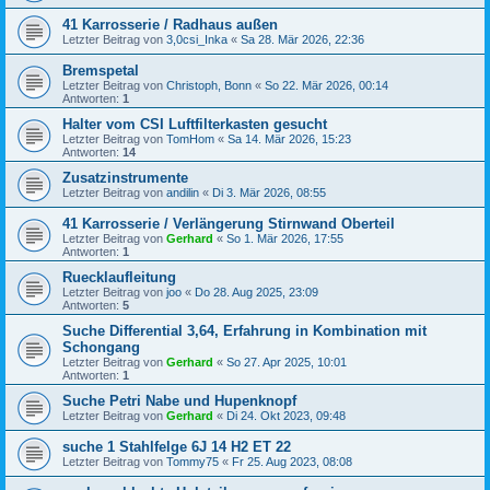
41 Karrosserie / Radhaus außen
Letzter Beitrag von
3,0csi_Inka
«
Sa 28. Mär 2026, 22:36
Bremspetal
Letzter Beitrag von
Christoph, Bonn
«
So 22. Mär 2026, 00:14
Antworten:
1
Halter vom CSI Luftfilterkasten gesucht
Letzter Beitrag von
TomHom
«
Sa 14. Mär 2026, 15:23
Antworten:
14
Zusatzinstrumente
Letzter Beitrag von
andilin
«
Di 3. Mär 2026, 08:55
41 Karrosserie / Verlängerung Stirnwand Oberteil
Letzter Beitrag von
Gerhard
«
So 1. Mär 2026, 17:55
Antworten:
1
Ruecklaufleitung
Letzter Beitrag von
joo
«
Do 28. Aug 2025, 23:09
Antworten:
5
Suche Differential 3,64, Erfahrung in Kombination mit
Schongang
Letzter Beitrag von
Gerhard
«
So 27. Apr 2025, 10:01
Antworten:
1
Suche Petri Nabe und Hupenknopf
Letzter Beitrag von
Gerhard
«
Di 24. Okt 2023, 09:48
suche 1 Stahlfelge 6J 14 H2 ET 22
Letzter Beitrag von
Tommy75
«
Fr 25. Aug 2023, 08:08