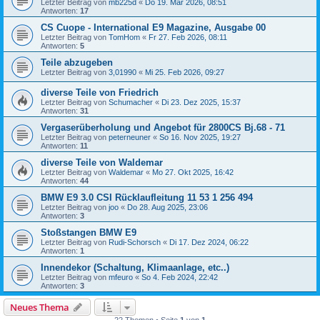
Letzter Beitrag von
mb225d
«
Do 19. Mär 2026, 08:51
Antworten:
17
CS Cuope - International E9 Magazine, Ausgabe 00
Letzter Beitrag von
TomHom
«
Fr 27. Feb 2026, 08:11
Antworten:
5
Teile abzugeben
Letzter Beitrag von
3,01990
«
Mi 25. Feb 2026, 09:27
diverse Teile von Friedrich
Letzter Beitrag von
Schumacher
«
Di 23. Dez 2025, 15:37
Antworten:
31
Vergaserüberholung und Angebot für 2800CS Bj.68 - 71
Letzter Beitrag von
peterneuner
«
So 16. Nov 2025, 19:27
Antworten:
11
diverse Teile von Waldemar
Letzter Beitrag von
Waldemar
«
Mo 27. Okt 2025, 16:42
Antworten:
44
BMW E9 3.0 CSI Rücklaufleitung 11 53 1 256 494
Letzter Beitrag von
joo
«
Do 28. Aug 2025, 23:06
Antworten:
3
Stoßstangen BMW E9
Letzter Beitrag von
Rudi-Schorsch
«
Di 17. Dez 2024, 06:22
Antworten:
1
Innendekor (Schaltung, Klimaanlage, etc..)
Letzter Beitrag von
mfeuro
«
So 4. Feb 2024, 22:42
Antworten:
3
Neues Thema