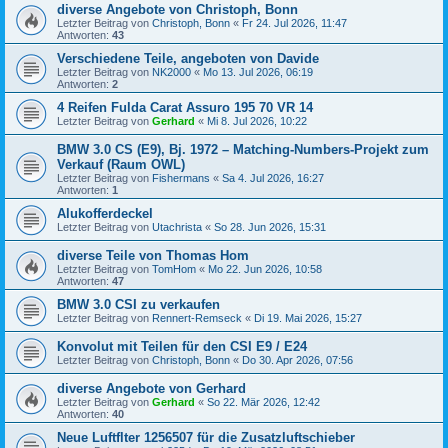
diverse Angebote von Christoph, Bonn
Letzter Beitrag von
Christoph, Bonn
«
Fr 24. Jul 2026, 11:47
Antworten:
43
Verschiedene Teile, angeboten von Davide
Letzter Beitrag von
NK2000
«
Mo 13. Jul 2026, 06:19
Antworten:
2
4 Reifen Fulda Carat Assuro 195 70 VR 14
Letzter Beitrag von
Gerhard
«
Mi 8. Jul 2026, 10:22
BMW 3.0 CS (E9), Bj. 1972 – Matching-Numbers-Projekt zum
Verkauf (Raum OWL)
Letzter Beitrag von
Fishermans
«
Sa 4. Jul 2026, 16:27
Antworten:
1
Alukofferdeckel
Letzter Beitrag von
Utachrista
«
So 28. Jun 2026, 15:31
diverse Teile von Thomas Hom
Letzter Beitrag von
TomHom
«
Mo 22. Jun 2026, 10:58
Antworten:
47
BMW 3.0 CSI zu verkaufen
Letzter Beitrag von
Rennert-Remseck
«
Di 19. Mai 2026, 15:27
Konvolut mit Teilen für den CSI E9 / E24
Letzter Beitrag von
Christoph, Bonn
«
Do 30. Apr 2026, 07:56
diverse Angebote von Gerhard
Letzter Beitrag von
Gerhard
«
So 22. Mär 2026, 12:42
Antworten:
40
Neue Luftflter 1256507 für die Zusatzluftschieber