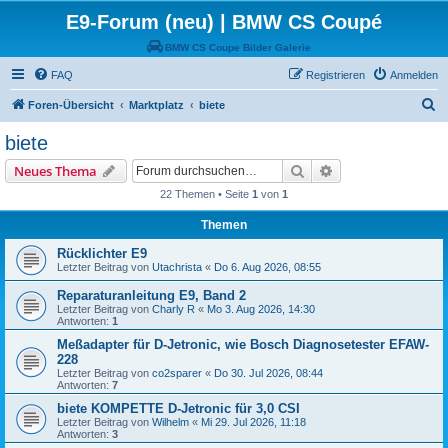
E9-Forum (neu) | BMW CS Coupé
BMW CS Coupe Bilder Galerie
FAQ
Registrieren
Anmelden
S
Foren-Übersicht
Marktplatz
biete
u
biete
c
Suche
Erweiterte Suche
Neues Thema
h
22 Themen • Seite
1
von
1
e
Themen
Rücklichter E9
Letzter Beitrag von
Utachrista
«
Do 6. Aug 2026, 08:55
Reparaturanleitung E9, Band 2
Letzter Beitrag von
Charly R
«
Mo 3. Aug 2026, 14:30
Antworten:
1
Meßadapter für D-Jetronic, wie Bosch Diagnosetester EFAW-
228
Letzter Beitrag von
co2sparer
«
Do 30. Jul 2026, 08:44
Antworten:
7
biete KOMPETTE D-Jetronic für 3,0 CSI
Letzter Beitrag von
Wilhelm
«
Mi 29. Jul 2026, 11:18
Antworten:
3