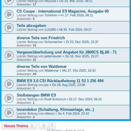
Letzter Beitrag von
mb225d
«
Do 19. Mär 2026, 08:51
Antworten:
17
CS Cuope - International E9 Magazine, Ausgabe 00
Letzter Beitrag von
TomHom
«
Fr 27. Feb 2026, 08:11
Antworten:
5
Teile abzugeben
Letzter Beitrag von
3,01990
«
Mi 25. Feb 2026, 09:27
diverse Teile von Friedrich
Letzter Beitrag von
Schumacher
«
Di 23. Dez 2025, 15:37
Antworten:
31
Vergaserüberholung und Angebot für 2800CS Bj.68 - 71
Letzter Beitrag von
peterneuner
«
So 16. Nov 2025, 19:27
Antworten:
11
diverse Teile von Waldemar
Letzter Beitrag von
Waldemar
«
Mo 27. Okt 2025, 16:42
Antworten:
44
BMW E9 3.0 CSI Rücklaufleitung 11 53 1 256 494
Letzter Beitrag von
joo
«
Do 28. Aug 2025, 23:06
Antworten:
3
Stoßstangen BMW E9
Letzter Beitrag von
Rudi-Schorsch
«
Di 17. Dez 2024, 06:22
Antworten:
1
Innendekor (Schaltung, Klimaanlage, etc..)
Letzter Beitrag von
mfeuro
«
So 4. Feb 2024, 22:42
Antworten:
3
Neues Thema