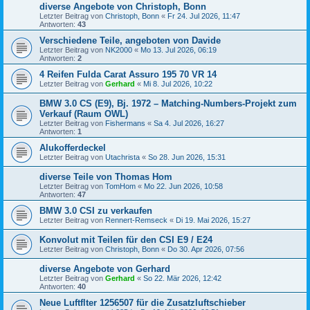
diverse Angebote von Christoph, Bonn
Letzter Beitrag von
Christoph, Bonn
«
Fr 24. Jul 2026, 11:47
Antworten:
43
Verschiedene Teile, angeboten von Davide
Letzter Beitrag von
NK2000
«
Mo 13. Jul 2026, 06:19
Antworten:
2
4 Reifen Fulda Carat Assuro 195 70 VR 14
Letzter Beitrag von
Gerhard
«
Mi 8. Jul 2026, 10:22
BMW 3.0 CS (E9), Bj. 1972 – Matching-Numbers-Projekt zum
Verkauf (Raum OWL)
Letzter Beitrag von
Fishermans
«
Sa 4. Jul 2026, 16:27
Antworten:
1
Alukofferdeckel
Letzter Beitrag von
Utachrista
«
So 28. Jun 2026, 15:31
diverse Teile von Thomas Hom
Letzter Beitrag von
TomHom
«
Mo 22. Jun 2026, 10:58
Antworten:
47
BMW 3.0 CSI zu verkaufen
Letzter Beitrag von
Rennert-Remseck
«
Di 19. Mai 2026, 15:27
Konvolut mit Teilen für den CSI E9 / E24
Letzter Beitrag von
Christoph, Bonn
«
Do 30. Apr 2026, 07:56
diverse Angebote von Gerhard
Letzter Beitrag von
Gerhard
«
So 22. Mär 2026, 12:42
Antworten:
40
Neue Luftflter 1256507 für die Zusatzluftschieber