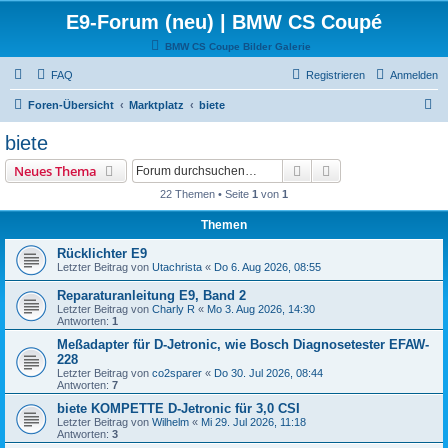
E9-Forum (neu) | BMW CS Coupé
BMW CS Coupe Bilder Galerie
FAQ
Registrieren
Anmelden
S
Foren-Übersicht
Marktplatz
biete
u
biete
c
Suche
Erweiterte Suche
Neues Thema
h
22 Themen • Seite
1
von
1
e
Themen
Rücklichter E9
Letzter Beitrag von
Utachrista
«
Do 6. Aug 2026, 08:55
Reparaturanleitung E9, Band 2
Letzter Beitrag von
Charly R
«
Mo 3. Aug 2026, 14:30
Antworten:
1
Meßadapter für D-Jetronic, wie Bosch Diagnosetester EFAW-
228
Letzter Beitrag von
co2sparer
«
Do 30. Jul 2026, 08:44
Antworten:
7
biete KOMPETTE D-Jetronic für 3,0 CSI
Letzter Beitrag von
Wilhelm
«
Mi 29. Jul 2026, 11:18
Antworten:
3