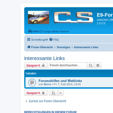
E9-Fo
zwischen 19
2.5 CS.
BMW CS Coupe Bilder Galerie
Schnellzugriff
FAQ
Foren-Übersicht
Sonstiges
interessante Links
interessante Links
Suche
Erweiter
Gesperrt
THEMEN
Forumshilfen und Weblinks
von
Berno
»
Fr 7. Feb 2014, 14:04
Gesperrt
Zurück zur Foren-Übersicht
BERECHTIGUNGEN IN DIESEM FORUM