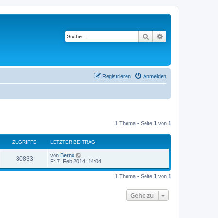
Suche
Erweiterte Suche
Registrieren
Anmelden
1 Thema • Seite
1
von
1
ZUGRIFFE
LETZTER BEITRAG
von
Berno
80833
Fr 7. Feb 2014, 14:04
1 Thema • Seite
1
von
1
Gehe zu