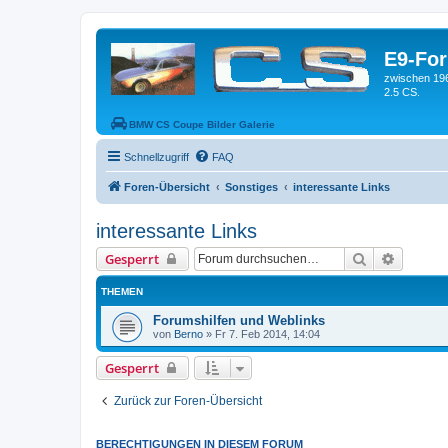
E9-Fo
zwischen 19
2.5 CS.
BMW CS Coupe Bilder Galerie
Schnellzugriff
FAQ
Foren-Übersicht
Sonstiges
interessante Links
interessante Links
Suche
Erweiter
Gesperrt
THEMEN
Forumshilfen und Weblinks
von
Berno
»
Fr 7. Feb 2014, 14:04
Gesperrt
Zurück zur Foren-Übersicht
BERECHTIGUNGEN IN DIESEM FORUM