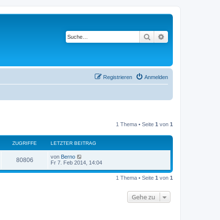
Suche
Erweiterte Suche
Registrieren
Anmelden
1 Thema • Seite
1
von
1
ZUGRIFFE
LETZTER BEITRAG
von
Berno
80806
Fr 7. Feb 2014, 14:04
1 Thema • Seite
1
von
1
Gehe zu