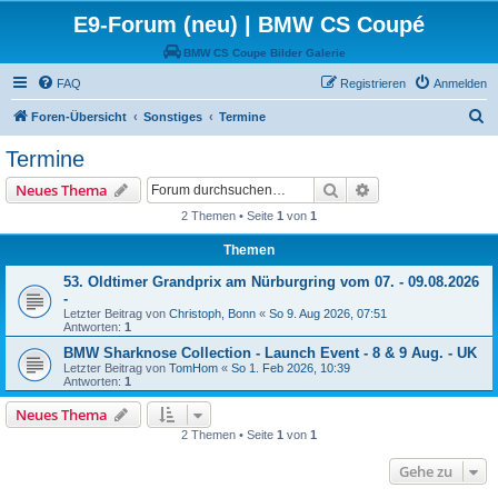
E9-Forum (neu) | BMW CS Coupé
BMW CS Coupe Bilder Galerie
FAQ
Registrieren
Anmelden
S
Foren-Übersicht
Sonstiges
Termine
u
Termine
c
Suche
Erweiterte Suche
Neues Thema
h
2 Themen • Seite
1
von
1
e
Themen
53. Oldtimer Grandprix am Nürburgring vom 07. - 09.08.2026
-
Letzter Beitrag von
Christoph, Bonn
«
So 9. Aug 2026, 07:51
Antworten:
1
BMW Sharknose Collection - Launch Event - 8 & 9 Aug. - UK
Letzter Beitrag von
TomHom
«
So 1. Feb 2026, 10:39
Antworten:
1
Neues Thema
2 Themen • Seite
1
von
1
Gehe zu