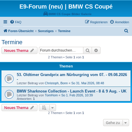
E9-Forum (neu) | BMW CS Coupé
BMW CS Coupe Bilder Galerie
FAQ
Registrieren
Anmelden
S
Foren-Übersicht
Sonstiges
Termine
u
Termine
c
Suche
Erweiterte Suche
Neues Thema
h
2 Themen • Seite
1
von
1
e
Themen
53. Oldtimer Grandprix am Nürburgring vom 07. - 09.08.2026
-
Letzter Beitrag von
Christoph, Bonn
«
So 31. Mai 2026, 08:48
BMW Sharknose Collection - Launch Event - 8 & 9 Aug. - UK
Letzter Beitrag von
TomHom
«
So 1. Feb 2026, 10:39
Antworten:
1
Neues Thema
2 Themen • Seite
1
von
1
Gehe zu