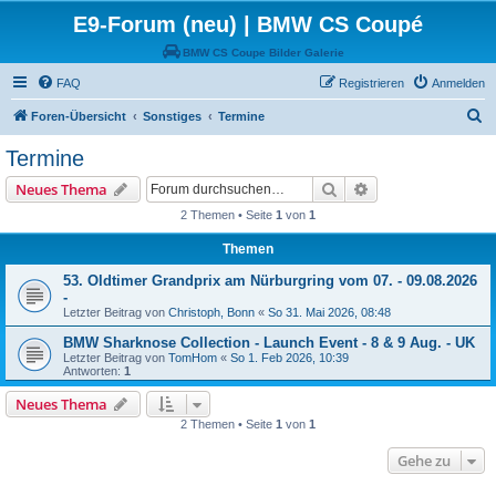
E9-Forum (neu) | BMW CS Coupé
BMW CS Coupe Bilder Galerie
FAQ
Registrieren
Anmelden
S
Foren-Übersicht
Sonstiges
Termine
u
Termine
c
Suche
Erweiterte Suche
Neues Thema
h
2 Themen • Seite
1
von
1
e
Themen
53. Oldtimer Grandprix am Nürburgring vom 07. - 09.08.2026
-
Letzter Beitrag von
Christoph, Bonn
«
So 31. Mai 2026, 08:48
BMW Sharknose Collection - Launch Event - 8 & 9 Aug. - UK
Letzter Beitrag von
TomHom
«
So 1. Feb 2026, 10:39
Antworten:
1
Neues Thema
2 Themen • Seite
1
von
1
Gehe zu