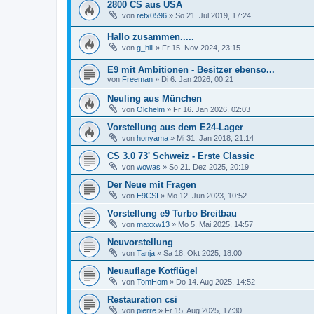
2800 CS aus USA
von
retx0596
»
So 21. Jul 2019, 17:24
Hallo zusammen.....
von
g_hill
»
Fr 15. Nov 2024, 23:15
E9 mit Ambitionen - Besitzer ebenso...
von
Freeman
»
Di 6. Jan 2026, 00:21
Neuling aus München
von
Olchelm
»
Fr 16. Jan 2026, 02:03
Vorstellung aus dem E24-Lager
von
honyama
»
Mi 31. Jan 2018, 21:14
CS 3.0 73' Schweiz - Erste Classic
von
wowas
»
So 21. Dez 2025, 20:19
Der Neue mit Fragen
von
E9CSI
»
Mo 12. Jun 2023, 10:52
Vorstellung e9 Turbo Breitbau
von
maxxw13
»
Mo 5. Mai 2025, 14:57
Neuvorstellung
von
Tanja
»
Sa 18. Okt 2025, 18:00
Neuauflage Kotflügel
von
TomHom
»
Do 14. Aug 2025, 14:52
Restauration csi
von
pierre
»
Fr 15. Aug 2025, 17:30