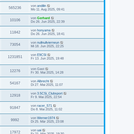
von
andilin
565236
Mo 11. Aug 2025, 09:41
von
Gerhard
10106
Do 26. Jun 2025, 22:39
von
honyama
11842
Do 26. Jun 2025, 18:41
von
nullnullvierneun
73054
Mi 18. Jun 2025, 22:25
von
E9CSI
1231851
Fr 13. Jun 2025, 19:48
von
Gast
12276
Fr 30. Mai 2025, 14:28
von
Albrecht
54167
Di 27. Mai 2025, 11:07
von
3.5CSi_Clubsport
12918
Fr 9. Mai 2025, 22:54
von
racer_571
91847
Do 8. Mai 2025, 11:02
von
Werner1974
9992
Di 25. Mär 2025, 23:08
von
uai
17972
Fr 21. Mär 2025, 19:30