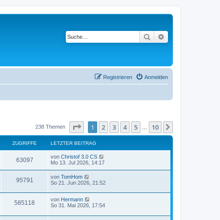
Suche
Erweiterte Suche
Registrieren
Anmelden
Seite
1
von
10
1
2
3
4
5
10
Nächste
238 Themen
…
ZUGRIFFE
LETZTER BEITRAG
von
Christof 3.0 CS
63097
Mo 13. Jul 2026, 14:17
von
TomHom
95791
So 21. Jun 2026, 21:52
von
Hermann
585118
So 31. Mai 2026, 17:54