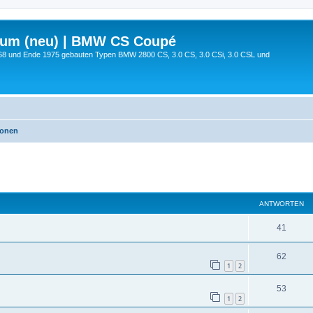
rum (neu) | BMW CS Coupé
68 und Ende 1975 gebauten Typen BMW 2800 CS, 3.0 CS, 3.0 CSi, 3.0 CSL und
ionen
eiterte Suche
ANTWORTEN
41
62
1
2
53
1
2