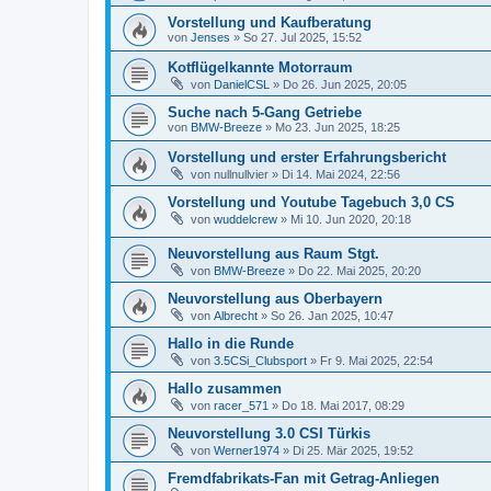
Vorstellung und Kaufberatung
von
Jenses
»
So 27. Jul 2025, 15:52
Kotflügelkannte Motorraum
von
DanielCSL
»
Do 26. Jun 2025, 20:05
Suche nach 5-Gang Getriebe
von
BMW-Breeze
»
Mo 23. Jun 2025, 18:25
Vorstellung und erster Erfahrungsbericht
von
nullnullvier
»
Di 14. Mai 2024, 22:56
Vorstellung und Youtube Tagebuch 3,0 CS
von
wuddelcrew
»
Mi 10. Jun 2020, 20:18
Neuvorstellung aus Raum Stgt.
von
BMW-Breeze
»
Do 22. Mai 2025, 20:20
Neuvorstellung aus Oberbayern
von
Albrecht
»
So 26. Jan 2025, 10:47
Hallo in die Runde
von
3.5CSi_Clubsport
»
Fr 9. Mai 2025, 22:54
Hallo zusammen
von
racer_571
»
Do 18. Mai 2017, 08:29
Neuvorstellung 3.0 CSI Türkis
von
Werner1974
»
Di 25. Mär 2025, 19:52
Fremdfabrikats-Fan mit Getrag-Anliegen