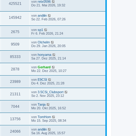
von
retx0596
425521
Do 21. Mai 2026, 19:32
von
andilin
145942
So 22. Feb 2026, 07:26
von
sp1
2675
Fr 6. Feb 2026, 21:24
von
Olchelm
9509
Do 29. Jan 2026, 20:05
von
honyama
85333
Sa 27. Dez 2025, 21:14
von
Gerhard
2878
Mo 22. Dez 2025, 10:27
von
E9CSI
23989
Do 4. Dez 2025, 21:28
von
3.5CSi_Clubsport
21311
So 2. Nov 2025, 23:12
von
Tanja
7044
Mo 20. Okt 2025, 16:52
von
TomHom
13756
Mo 15. Sep 2025, 08:34
von
andilin
24066
Sa 16. Aug 2025, 15:57