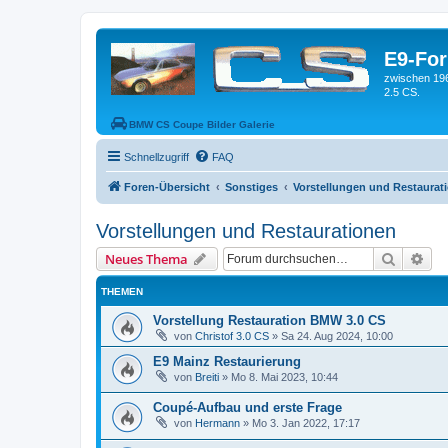
E9-Fo
zwischen 19
2.5 CS.
BMW CS Coupe Bilder Galerie
Schnellzugriff
FAQ
Foren-Übersicht
Sonstiges
Vorstellungen und Restaurat
Vorstellungen und Restaurationen
Suche
Erw
Neues Thema
THEMEN
Vorstellung Restauration BMW 3.0 CS
von
Christof 3.0 CS
»
Sa 24. Aug 2024, 10:00
E9 Mainz Restaurierung
von
Breiti
»
Mo 8. Mai 2023, 10:44
Coupé-Aufbau und erste Frage
von
Hermann
»
Mo 3. Jan 2022, 17:17