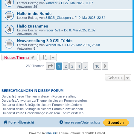
Letzter Beitrag von
Albrecht
«
Di 27. Mai 2025, 11:07
Antworten:
29
Hallo in die Runde
Letzter Beitrag von
3.5CSi_Clubsport
«
Fr 9. Mai 2025, 22:54
Hallo zusammen
Letzter Beitrag von
racer_571
«
Do 8. Mai 2025, 11:02
Antworten:
36
Neuvorstellung 3.0 CSI Türkis
Letzter Beitrag von
Werner1974
«
Di 25. Mär 2025, 23:08
Antworten:
5
Neues Thema
Seite
1
von
10
1
2
3
4
5
10
Nächste
239 Themen
…
Gehe zu
BERECHTIGUNGEN IN DIESEM FORUM
Du
darfst
neue Themen in diesem Forum erstellen.
Du
darfst
Antworten zu Themen in diesem Forum erstellen.
Du darfst deine Beiträge in diesem Forum
nicht
ändern.
Du darfst deine Beiträge in diesem Forum
nicht
löschen.
Du darfst
keine
Dateianhänge in diesem Forum erstellen.
Foren-Übersicht
Impressum/Datenschutz
Powered by
phpBB
® Forum Software © phpBB Limited