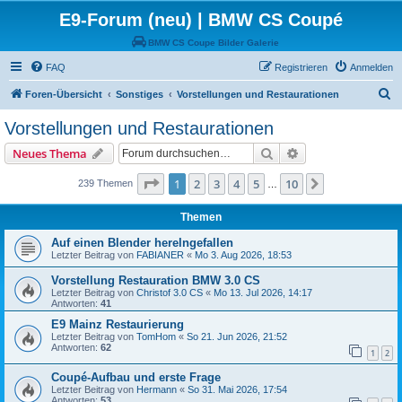
E9-Forum (neu) | BMW CS Coupé
BMW CS Coupe Bilder Galerie
FAQ
Registrieren
Anmelden
S
Foren-Übersicht
Sonstiges
Vorstellungen und Restaurationen
u
Vorstellungen und Restaurationen
c
Suche
Erweiterte Suche
Neues Thema
h
e
Seite
1
von
10
1
2
3
4
5
10
Nächste
239 Themen
…
Themen
Auf einen Blender herelngefallen
Letzter Beitrag von
FABIANER
«
Mo 3. Aug 2026, 18:53
Vorstellung Restauration BMW 3.0 CS
Letzter Beitrag von
Christof 3.0 CS
«
Mo 13. Jul 2026, 14:17
Antworten:
41
E9 Mainz Restaurierung
Letzter Beitrag von
TomHom
«
So 21. Jun 2026, 21:52
Antworten:
62
1
2
Coupé-Aufbau und erste Frage
Letzter Beitrag von
Hermann
«
So 31. Mai 2026, 17:54
Antworten:
53