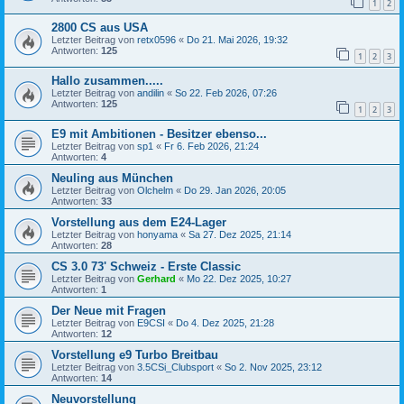
1
2
2800 CS aus USA
Letzter Beitrag von
retx0596
«
Do 21. Mai 2026, 19:32
Antworten:
125
1
2
3
Hallo zusammen.....
Letzter Beitrag von
andilin
«
So 22. Feb 2026, 07:26
Antworten:
125
1
2
3
E9 mit Ambitionen - Besitzer ebenso...
Letzter Beitrag von
sp1
«
Fr 6. Feb 2026, 21:24
Antworten:
4
Neuling aus München
Letzter Beitrag von
Olchelm
«
Do 29. Jan 2026, 20:05
Antworten:
33
Vorstellung aus dem E24-Lager
Letzter Beitrag von
honyama
«
Sa 27. Dez 2025, 21:14
Antworten:
28
CS 3.0 73' Schweiz - Erste Classic
Letzter Beitrag von
Gerhard
«
Mo 22. Dez 2025, 10:27
Antworten:
1
Der Neue mit Fragen
Letzter Beitrag von
E9CSI
«
Do 4. Dez 2025, 21:28
Antworten:
12
Vorstellung e9 Turbo Breitbau
Letzter Beitrag von
3.5CSi_Clubsport
«
So 2. Nov 2025, 23:12
Antworten:
14
Neuvorstellung