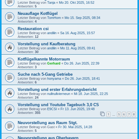
Letzter Beitrag von
Tanja
«
Mo 20. Okt 2025, 16:52
Antworten:
5
Neuauflage Kotflügel
Letzter Beitrag von
TomHom
«
Mo 15. Sep 2025, 08:34
Antworten:
4
Restauration csi
Letzter Beitrag von
andilin
«
Sa 16. Aug 2025, 15:57
Antworten:
12
Vorstellung und Kaufberatung
Letzter Beitrag von
andilin
«
Mo 11. Aug 2025, 09:41
Antworten:
30
Kotflügelkannte Motorraum
Letzter Beitrag von
Gerhard
«
Do 26. Jun 2025, 22:39
Antworten:
3
Suche nach 5-Gang Getriebe
Letzter Beitrag von
honyama
«
Do 26. Jun 2025, 18:41
Antworten:
6
Vorstellung und erster Erfahrungsbericht
Letzter Beitrag von
nullnullvierneun
«
Mi 18. Jun 2025, 22:25
Antworten:
24
Vorstellung und Youtube Tagebuch 3,0 CS
Letzter Beitrag von
E9CSI
«
Fr 13. Jun 2025, 19:48
Antworten:
355
1
5
6
7
8
…
Neuvorstellung aus Raum Stgt.
Letzter Beitrag von
Gast
«
Fr 30. Mai 2025, 14:28
Antworten:
5
Neuvorstellung aus Oberbayern