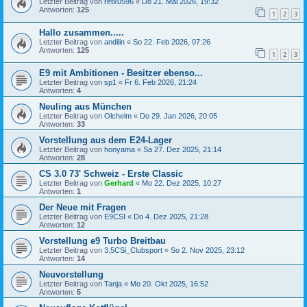
Letzter Beitrag von
retx0596
«
Do 21. Mai 2026, 19:32
Antworten:
125
1
2
3
Hallo zusammen.....
Letzter Beitrag von
andilin
«
So 22. Feb 2026, 07:26
Antworten:
125
1
2
3
E9 mit Ambitionen - Besitzer ebenso...
Letzter Beitrag von
sp1
«
Fr 6. Feb 2026, 21:24
Antworten:
4
Neuling aus München
Letzter Beitrag von
Olchelm
«
Do 29. Jan 2026, 20:05
Antworten:
33
Vorstellung aus dem E24-Lager
Letzter Beitrag von
honyama
«
Sa 27. Dez 2025, 21:14
Antworten:
28
CS 3.0 73' Schweiz - Erste Classic
Letzter Beitrag von
Gerhard
«
Mo 22. Dez 2025, 10:27
Antworten:
1
Der Neue mit Fragen
Letzter Beitrag von
E9CSI
«
Do 4. Dez 2025, 21:28
Antworten:
12
Vorstellung e9 Turbo Breitbau
Letzter Beitrag von
3.5CSi_Clubsport
«
So 2. Nov 2025, 23:12
Antworten:
14
Neuvorstellung
Letzter Beitrag von
Tanja
«
Mo 20. Okt 2025, 16:52
Antworten:
5