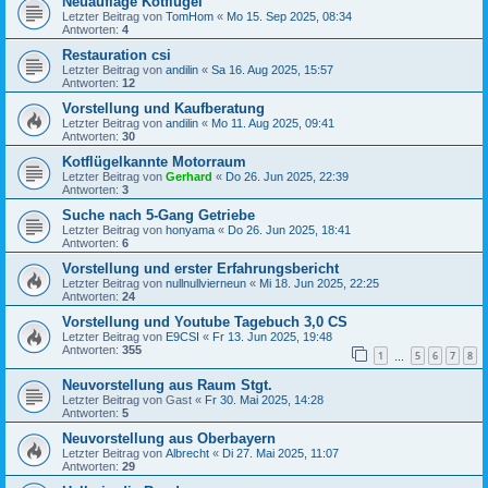
Neuauflage Kotflügel
Letzter Beitrag von
TomHom
«
Mo 15. Sep 2025, 08:34
Antworten:
4
Restauration csi
Letzter Beitrag von
andilin
«
Sa 16. Aug 2025, 15:57
Antworten:
12
Vorstellung und Kaufberatung
Letzter Beitrag von
andilin
«
Mo 11. Aug 2025, 09:41
Antworten:
30
Kotflügelkannte Motorraum
Letzter Beitrag von
Gerhard
«
Do 26. Jun 2025, 22:39
Antworten:
3
Suche nach 5-Gang Getriebe
Letzter Beitrag von
honyama
«
Do 26. Jun 2025, 18:41
Antworten:
6
Vorstellung und erster Erfahrungsbericht
Letzter Beitrag von
nullnullvierneun
«
Mi 18. Jun 2025, 22:25
Antworten:
24
Vorstellung und Youtube Tagebuch 3,0 CS
Letzter Beitrag von
E9CSI
«
Fr 13. Jun 2025, 19:48
Antworten:
355
1
5
6
7
8
…
Neuvorstellung aus Raum Stgt.
Letzter Beitrag von
Gast
«
Fr 30. Mai 2025, 14:28
Antworten:
5
Neuvorstellung aus Oberbayern
Letzter Beitrag von
Albrecht
«
Di 27. Mai 2025, 11:07
Antworten:
29