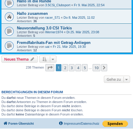
Hallo in die Runde
Letzter Beitrag von
3.5CSi_Clubsport
«
Fr 9. Mai 2025, 22:54
Hallo zusammen
Letzter Beitrag von
racer_571
«
Do 8. Mai 2025, 11:02
Antworten:
36
Neuvorstellung 3.0 CSI Türkis
Letzter Beitrag von
Werner1974
«
Di 25. Mär 2025, 23:08
Antworten:
5
Fremdfabrikats-Fan mit Getrag-Anliegen
Letzter Beitrag von
uai
«
Fr 21. Mär 2025, 19:30
Antworten:
12
Neues Thema
Seite
1
von
10
1
2
3
4
5
10
Nächste
238 Themen
…
Gehe zu
BERECHTIGUNGEN IN DIESEM FORUM
Du
darfst
neue Themen in diesem Forum erstellen.
Du
darfst
Antworten zu Themen in diesem Forum erstellen.
Du darfst deine Beiträge in diesem Forum
nicht
ändern.
Du darfst deine Beiträge in diesem Forum
nicht
löschen.
Du darfst
keine
Dateianhänge in diesem Forum erstellen.
Foren-Übersicht
Impressum/Datenschutz