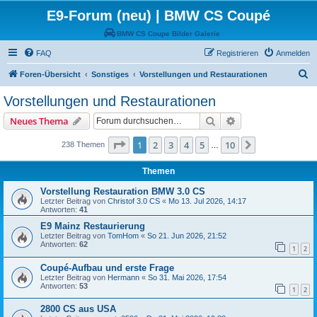
E9-Forum (neu) | BMW CS Coupé
BMW CS Coupe Bilder Galerie
FAQ
Registrieren
Anmelden
S
Foren-Übersicht
Sonstiges
Vorstellungen und Restaurationen
u
Vorstellungen und Restaurationen
c
Suche
Erweiterte Suche
Neues Thema
h
e
Seite
1
von
10
1
2
3
4
5
10
Nächste
238 Themen
…
Themen
Vorstellung Restauration BMW 3.0 CS
Letzter Beitrag von
Christof 3.0 CS
«
Mo 13. Jul 2026, 14:17
Antworten:
41
E9 Mainz Restaurierung
Letzter Beitrag von
TomHom
«
So 21. Jun 2026, 21:52
Antworten:
62
1
2
Coupé-Aufbau und erste Frage
Letzter Beitrag von
Hermann
«
So 31. Mai 2026, 17:54
Antworten:
53
1
2
2800 CS aus USA