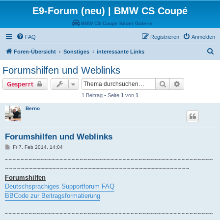
E9-Forum (neu) | BMW CS Coupé
BMW CS Coupe Bilder Galerie
FAQ
Registrieren
Anmelden
S
Foren-Übersicht
Sonstiges
interessante Links
u
Forumshilfen und Weblinks
c
Suche
Erweiterte S
Gesperrt
h
1 Beitrag • Seite
1
von
1
e
Berno
Forumshilfen und Weblinks
B
Fr 7. Feb 2014, 14:04
e
i
~~~~~~~~~~~~~~~~~~~~~~~~~~~~~~~~~~~~~~~~~~~~~~~~~~~~~
t
~~~~~~~~~~~~~~~~~~~~~~~~~~~~~~~~~~~~~~~~~~~~~~~
r
a
Forumshilfen
g
Deutschsprachiges Supportforum FAQ
BBCode zur Beitragsformatierung
~~~~~~~~~~~~~~~~~~~~~~~~~~~~~~~~~~~~~~~~~~~~~~~~~~~~~