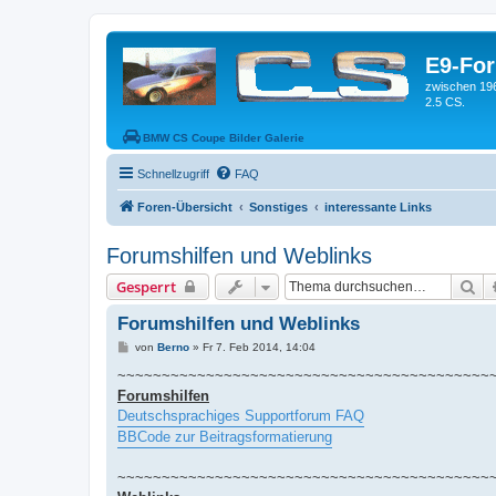
E9-Fo
zwischen 19
2.5 CS.
BMW CS Coupe Bilder Galerie
Schnellzugriff
FAQ
Foren-Übersicht
Sonstiges
interessante Links
Forumshilfen und Weblinks
Su
Gesperrt
Forumshilfen und Weblinks
B
von
Berno
»
Fr 7. Feb 2014, 14:04
e
i
~~~~~~~~~~~~~~~~~~~~~~~~~~~~~~~~~~~~~~~~~~
t
Forumshilfen
r
a
Deutschsprachiges Supportforum FAQ
g
BBCode zur Beitragsformatierung
~~~~~~~~~~~~~~~~~~~~~~~~~~~~~~~~~~~~~~~~~~