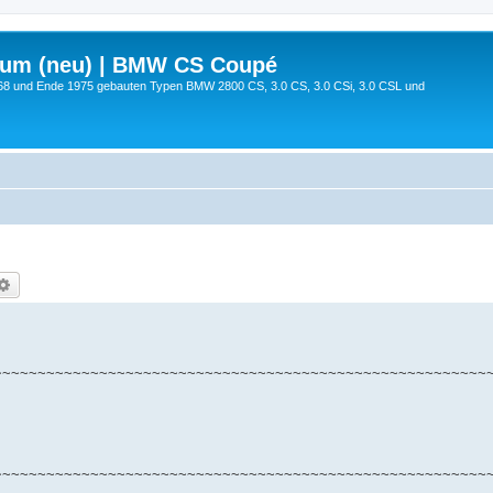
rum (neu) | BMW CS Coupé
68 und Ende 1975 gebauten Typen BMW 2800 CS, 3.0 CS, 3.0 CSi, 3.0 CSL und
che
Erweiterte Suche
~~~~~~~~~~~~~~~~~~~~~~~~~~~~~~~~~~~~~~~~~~~~~~~~~~~~~~~~
~~~~~~~~~~~~~~~~~~~~~~~~~~~~~~~~~~~~~~~~~~~~~~~~~~~~~~~~