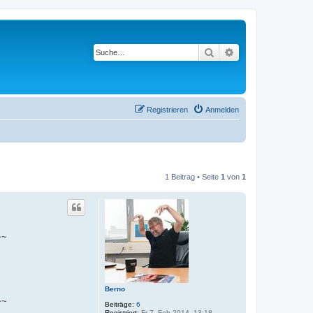
Suche
Erweiterte Suche
Registrieren
Anmelden
1 Beitrag • Seite
1
von
1
~~
Berno
~~
Beiträge:
6
Registriert:
Fr 7. Feb 2014, 13:18