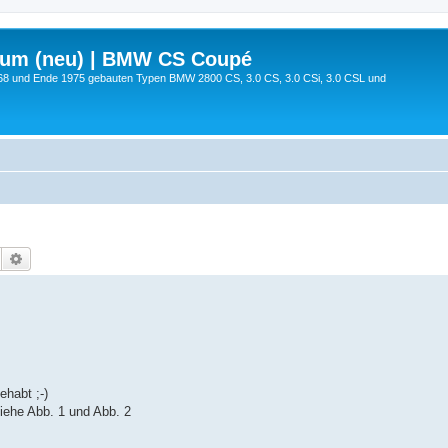
rum (neu) | BMW CS Coupé
68 und Ende 1975 gebauten Typen BMW 2800 CS, 3.0 CS, 3.0 CSi, 3.0 CSL und
Suche
Erweiterte Suche
habt ;-)
iehe Abb. 1 und Abb. 2