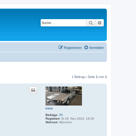
Suche
Erweiterte Suche
Registrieren
Anmelden
1 Beitrag • Seite
1
von
1
cscs
Beiträge:
55
Registriert:
Di 19. Nov 2024, 19:26
Wohnort:
München