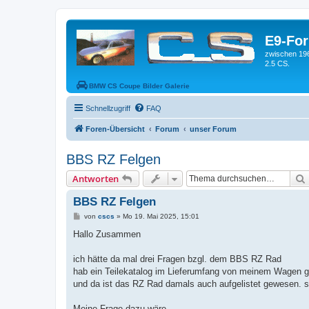
E9-Fo
zwischen 19
2.5 CS.
BMW CS Coupe Bilder Galerie
Schnellzugriff
FAQ
Foren-Übersicht
Forum
unser Forum
BBS RZ Felgen
Antworten
BBS RZ Felgen
B
von
cscs
»
Mo 19. Mai 2025, 15:01
e
i
Hallo Zusammen
t
r
a
ich hätte da mal drei Fragen bzgl. dem BBS RZ Rad
g
hab ein Teilekatalog im Lieferumfang von meinem Wagen ge
und da ist das RZ Rad damals auch aufgelistet gewesen. s
Meine Frage dazu wäre