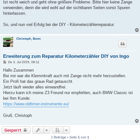
Ist recht weich und geht ohne größere Probleme. Bitte hier keine Zange
verwenden, denn die wird wohl auf der sichtbaren Seiten sonst Spuren
hinterlassen.
So, und nun viel Erfolg bei der DIY - Kilometerzählerreparatur.
Christoph, Bonn
Erweiterung zum Reparatur Kilometerzähler DIY von Ingo
B
Do 3. Jul 2025, 08:11
e
i
Hallo Zusammen
t
Bei mir war die Klemmkraft auch mit Zange nicht mehr herzustellen.
r
a
Ein Profi hat das graue Rad getauscht.
g
Jetzt läuft wieder alles einwandfrei.
Hierzu kann ich meine Z3 Freund nur empfehlen, auch BMW Classic ist
bei Ihm Kunde:
https://www.oldtimer-instrumente.eu/
Gruß, Christoph
Gesperrt
2 Beiträge • Seite
1
von
1