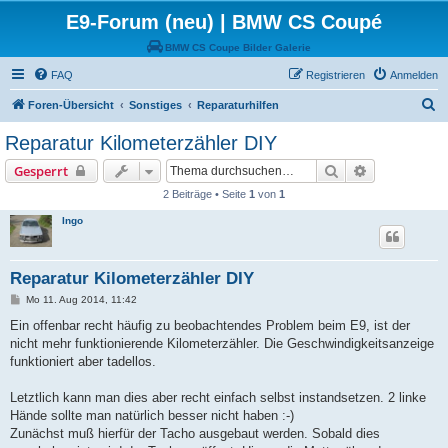
E9-Forum (neu) | BMW CS Coupé
BMW CS Coupe Bilder Galerie
FAQ
Registrieren
Anmelden
S
Foren-Übersicht
Sonstiges
Reparaturhilfen
u
Reparatur Kilometerzähler DIY
c
Suche
Erweiterte S
Gesperrt
h
2 Beiträge • Seite
1
von
1
e
Ingo
Reparatur Kilometerzähler DIY
B
Mo 11. Aug 2014, 11:42
e
i
Ein offenbar recht häufig zu beobachtendes Problem beim E9, ist der
t
nicht mehr funktionierende Kilometerzähler. Die Geschwindigkeitsanzeige
r
a
funktioniert aber tadellos.
g
Letztlich kann man dies aber recht einfach selbst instandsetzen. 2 linke
Hände sollte man natürlich besser nicht haben :-)
Zunächst muß hierfür der Tacho ausgebaut werden. Sobald dies