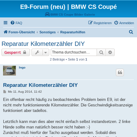
E9-Forum (neu) | BMW CS Coupé
BMW CS Coupe Bilder Galerie
FAQ
Registrieren
Anmelden
S
Foren-Übersicht
Sonstiges
Reparaturhilfen
u
Reparatur Kilometerzähler DIY
c
Suche
Erweiterte S
Gesperrt
h
2 Beiträge • Seite
1
von
1
e
Ingo
Reparatur Kilometerzähler DIY
B
Mo 11. Aug 2014, 11:42
e
i
Ein offenbar recht häufig zu beobachtendes Problem beim E9, ist der
t
nicht mehr funktionierende Kilometerzähler. Die Geschwindigkeitsanzeige
r
a
funktioniert aber tadellos.
g
Letztlich kann man dies aber recht einfach selbst instandsetzen. 2 linke
Hände sollte man natürlich besser nicht haben :-)
Zunächst muß hierfür der Tacho ausgebaut werden. Sobald dies