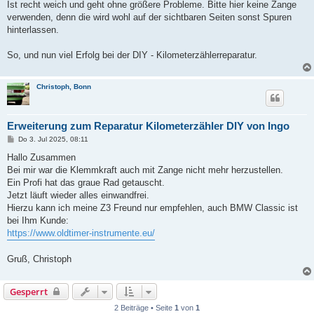
Ist recht weich und geht ohne größere Probleme. Bitte hier keine Zange
verwenden, denn die wird wohl auf der sichtbaren Seiten sonst Spuren
hinterlassen.
So, und nun viel Erfolg bei der DIY - Kilometerzählerreparatur.
Christoph, Bonn
Erweiterung zum Reparatur Kilometerzähler DIY von Ingo
B
Do 3. Jul 2025, 08:11
e
i
Hallo Zusammen
t
Bei mir war die Klemmkraft auch mit Zange nicht mehr herzustellen.
r
a
Ein Profi hat das graue Rad getauscht.
g
Jetzt läuft wieder alles einwandfrei.
Hierzu kann ich meine Z3 Freund nur empfehlen, auch BMW Classic ist
bei Ihm Kunde:
https://www.oldtimer-instrumente.eu/
Gruß, Christoph
Gesperrt
2 Beiträge • Seite
1
von
1